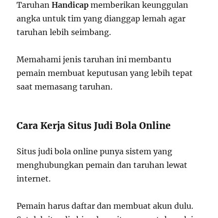
Taruhan
Handicap
memberikan keunggulan
angka untuk tim yang dianggap lemah agar
taruhan lebih seimbang.
Memahami jenis taruhan ini membantu
pemain membuat keputusan yang lebih tepat
saat memasang taruhan.
Cara Kerja Situs Judi Bola Online
Situs judi bola online punya sistem yang
menghubungkan pemain dan taruhan lewat
internet.
Pemain harus daftar dan membuat akun dulu.