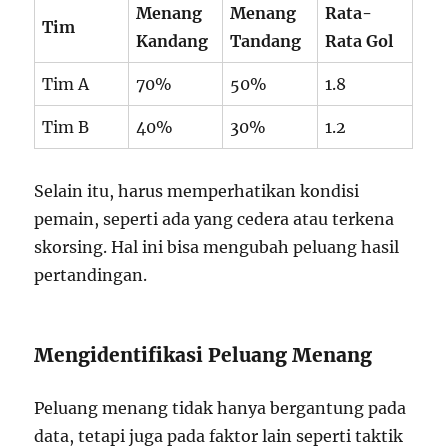
Menang
Menang
Rata-
Tim
Kandang
Tandang
Rata Gol
Tim A
70%
50%
1.8
Tim B
40%
30%
1.2
Selain itu, harus memperhatikan kondisi
pemain, seperti ada yang cedera atau terkena
skorsing. Hal ini bisa mengubah peluang hasil
pertandingan.
Mengidentifikasi Peluang Menang
Peluang menang tidak hanya bergantung pada
data, tetapi juga pada faktor lain seperti taktik