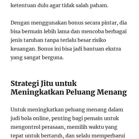
ketentuan dulu agar tidak salah paham.
Dengan menggunakan bonus secara pintar, dia
bisa bermain lebih lama dan mencoba berbagai
jenis taruhan tanpa terlalu besar risiko
keuangan. Bonus ini bisa jadi bantuan ekstra
yang sangat berguna.
Strategi Jitu untuk
Meningkatkan Peluang Menang
Untuk meningkatkan peluang menang dalam
judi bola online, penting bagi pemain untuk
mengontrol perasaan, memilih waktu yang
tepat untuk bertaruh, dan selalu memperbarui