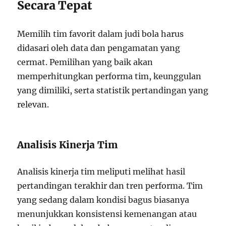
Secara Tepat
Memilih tim favorit dalam judi bola harus
didasari oleh data dan pengamatan yang
cermat. Pemilihan yang baik akan
memperhitungkan performa tim, keunggulan
yang dimiliki, serta statistik pertandingan yang
relevan.
Analisis Kinerja Tim
Analisis kinerja tim meliputi melihat hasil
pertandingan terakhir dan tren performa. Tim
yang sedang dalam kondisi bagus biasanya
menunjukkan konsistensi kemenangan atau