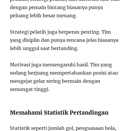
dengan pemain bintang biasanya punya
peluang lebih besar menang.
Strategi pelatih juga berperan penting. Tim
yang disiplin dan punya rencana jelas biasanya
lebih unggul saat bertanding.
Motivasi juga memengaruhi hasil. Tim yang
sedang berjuang mempertahankan posisi atau
mengejar gelar sering bermain dengan
semangat tinggi.
Memahami Statistik Pertandingan
Statistik seperti jumlah gol, penguasaan bola,