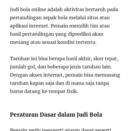
Judi bola online adalah aktivitas bertaruh pada
pertandingan sepak bola melalui situs atau
aplikasi internet. Pemain memilih tim atau
hasil pertandingan yang diprediksi akan
menang atau sesuai kondisi tertentu.
Taruhan ini bisa berupa hasil akhir, skor tepat,
jumlah gol, dan beberapa jenis taruhan lain.
Dengan akses internet, pemain bisa memasang
taruhan kapan saja dan di mana saja tanpa
harus datang ke tempat fisik.
Peraturan Dasar dalam Judi Bola
Pemain perlu mengerti aturan dasar seperti