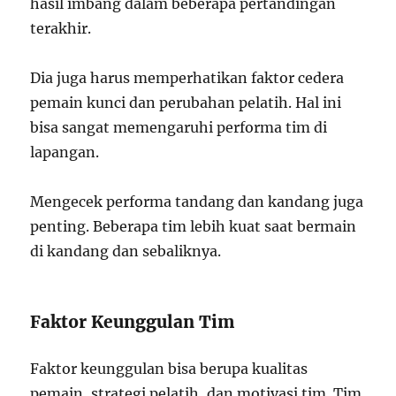
hasil imbang dalam beberapa pertandingan
terakhir.
Dia juga harus memperhatikan faktor cedera
pemain kunci dan perubahan pelatih. Hal ini
bisa sangat memengaruhi performa tim di
lapangan.
Mengecek performa tandang dan kandang juga
penting. Beberapa tim lebih kuat saat bermain
di kandang dan sebaliknya.
Faktor Keunggulan Tim
Faktor keunggulan bisa berupa kualitas
pemain, strategi pelatih, dan motivasi tim. Tim