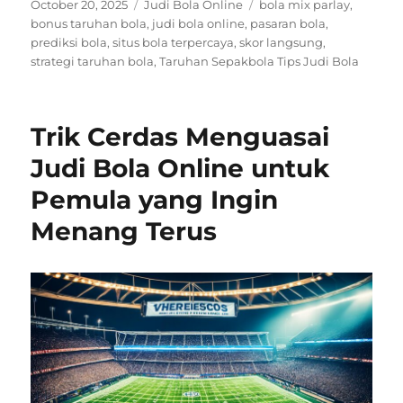
P
C
T
October 20, 2025
Judi Bola Online
bola mix parlay
,
o
a
a
bonus taruhan bola
,
judi bola online
,
pasaran bola
,
s
t
g
prediksi bola
,
situs bola terpercaya
,
skor langsung
,
t
e
s
strategi taruhan bola
,
Taruhan Sepakbola Tips Judi Bola
e
g
d
o
o
r
Trik Cerdas Menguasai
n
i
e
Judi Bola Online untuk
s
Pemula yang Ingin
Menang Terus