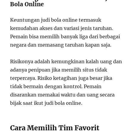
Bola Online
Keuntungan judi bola online termasuk
kemudahan akses dan variasi jenis taruhan.
Pemain bisa memilih banyak liga dari berbagai
negara dan memasang taruhan kapan saja.
Risikonya adalah kemungkinan kalah uang dan
adanya penipuan jika memilih situs tidak
terpercaya. Risiko ketagihan juga besar jika
tidak bermain dengan kontrol. Pemain
disarankan memakai waktu dan uang secara
bijak saat ikut judi bola online.
Cara Memilih Tim Favorit