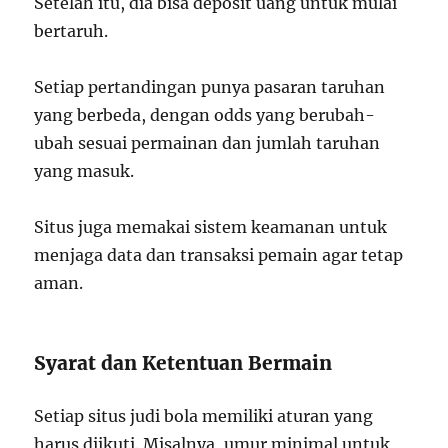
Setelah itu, dia bisa deposit uang untuk mulai
bertaruh.
Setiap pertandingan punya pasaran taruhan
yang berbeda, dengan odds yang berubah-
ubah sesuai permainan dan jumlah taruhan
yang masuk.
Situs juga memakai sistem keamanan untuk
menjaga data dan transaksi pemain agar tetap
aman.
Syarat dan Ketentuan Bermain
Setiap situs judi bola memiliki aturan yang
harus diikuti. Misalnya, umur minimal untuk