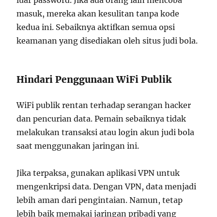
masuk, mereka akan kesulitan tanpa kode
kedua ini. Sebaiknya aktifkan semua opsi
keamanan yang disediakan oleh situs judi bola.
Hindari Penggunaan WiFi Publik
WiFi publik rentan terhadap serangan hacker
dan pencurian data. Pemain sebaiknya tidak
melakukan transaksi atau login akun judi bola
saat menggunakan jaringan ini.
Jika terpaksa, gunakan aplikasi VPN untuk
mengenkripsi data. Dengan VPN, data menjadi
lebih aman dari pengintaian. Namun, tetap
lebih baik memakai jaringan pribadi yang