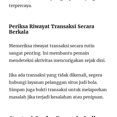
terpercaya.
Periksa Riwayat Transaksi Secara
Berkala
Memeriksa riwayat transaksi secara rutin
sangat penting. Ini membantu pemain
mendeteksi aktivitas mencurigakan sejak dini.
Jika ada transaksi yang tidak dikenali, segera
hubungi layanan pelanggan situs judi bola.
Simpan juga bukti transaksi untuk melaporkan
masalah jika terjadi kesalahan atau penipuan.