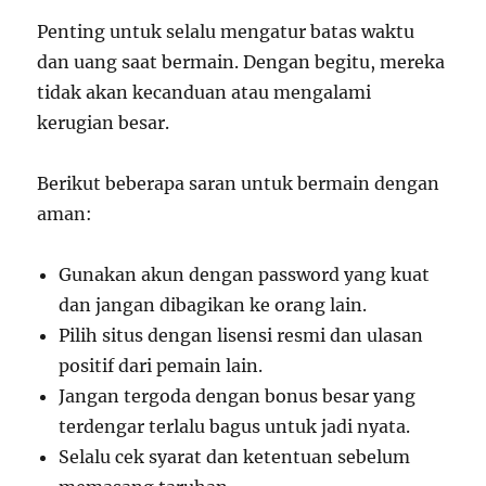
Penting untuk selalu mengatur batas waktu
dan uang saat bermain. Dengan begitu, mereka
tidak akan kecanduan atau mengalami
kerugian besar.
Berikut beberapa saran untuk bermain dengan
aman:
Gunakan akun dengan password yang kuat
dan jangan dibagikan ke orang lain.
Pilih situs dengan lisensi resmi dan ulasan
positif dari pemain lain.
Jangan tergoda dengan bonus besar yang
terdengar terlalu bagus untuk jadi nyata.
Selalu cek syarat dan ketentuan sebelum