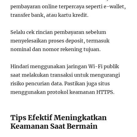
pembayaran online terpercaya seperti e-wallet,
transfer bank, atau kartu kredit.
Selalu cek rincian pembayaran sebelum
menyelesaikan proses deposit, termasuk
nominal dan nomor rekening tujuan.
Hindari menggunakan jaringan Wi-Fi publik
saat melakukan transaksi untuk mengurangi
risiko pencurian data. Pastikan juga situs
menggunakan protokol keamanan HTTPS.
Tips Efektif Meningkatkan
Keamanan Saat Bermain