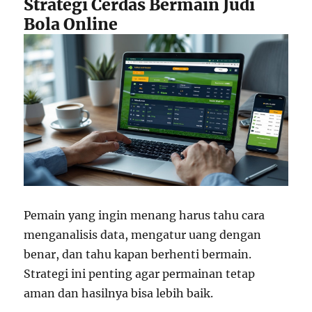
Strategi Cerdas Bermain Judi
Bola Online
Pemain yang ingin menang harus tahu cara
menganalisis data, mengatur uang dengan
benar, dan tahu kapan berhenti bermain.
Strategi ini penting agar permainan tetap
aman dan hasilnya bisa lebih baik.