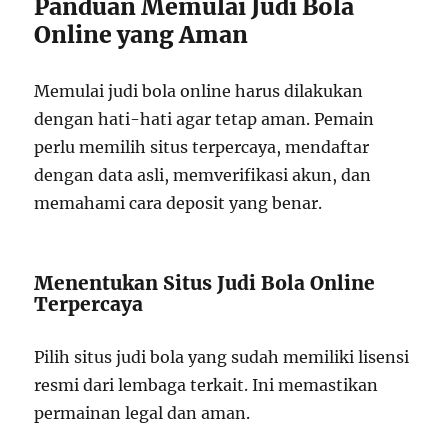
Panduan Memulai Judi Bola
Online yang Aman
Memulai judi bola online harus dilakukan
dengan hati-hati agar tetap aman. Pemain
perlu memilih situs terpercaya, mendaftar
dengan data asli, memverifikasi akun, dan
memahami cara deposit yang benar.
Menentukan Situs Judi Bola Online
Terpercaya
Pilih situs judi bola yang sudah memiliki lisensi
resmi dari lembaga terkait. Ini memastikan
permainan legal dan aman.