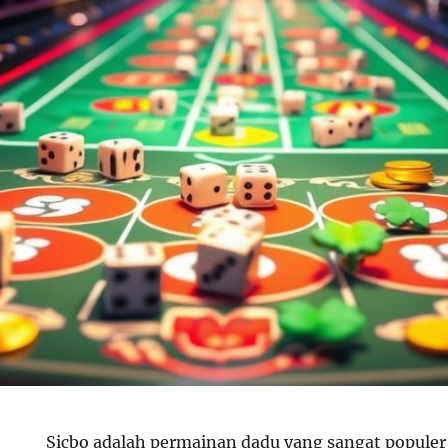
Sicbo adalah permainan dadu yang sangat populer 