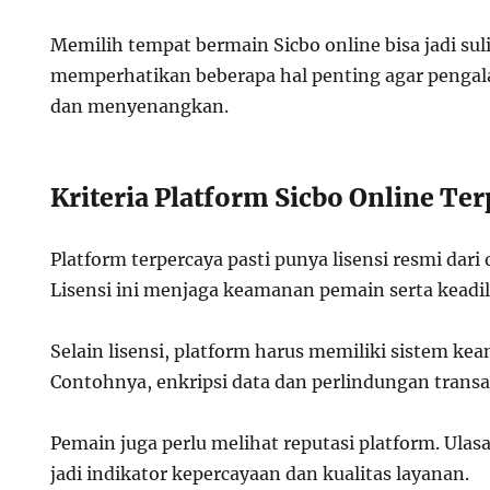
Memilih tempat bermain Sicbo online bisa jadi sul
memperhatikan beberapa hal penting agar peng
dan menyenangkan.
Kriteria Platform Sicbo Online Te
Platform terpercaya pasti punya lisensi resmi dari 
Lisensi ini menjaga keamanan pemain serta keadi
Selain lisensi, platform harus memiliki sistem ke
Contohnya, enkripsi data dan perlindungan transa
Pemain juga perlu melihat reputasi platform. Ulasa
jadi indikator kepercayaan dan kualitas layanan.