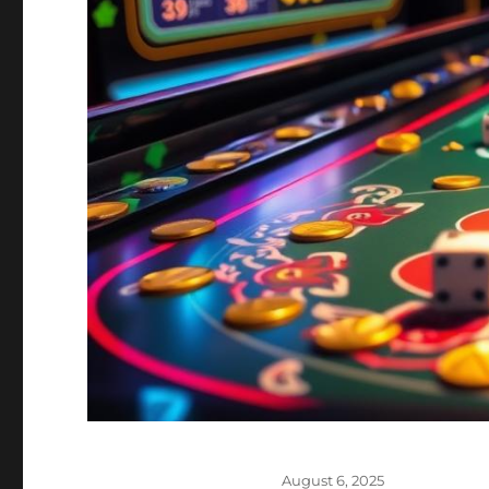
Posted
August 6, 2025