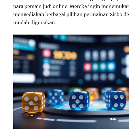
para pemain judi online. Mereka ingin menemuka
menyediakan berbagai pilihan permainan Sicbo de
mudah digunakan.