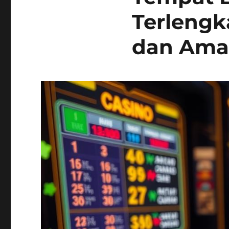
Terlengk
dan Am