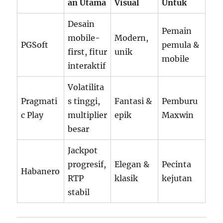
an Utama
Visual
Untuk
Desain
Pemain
mobile-
Modern,
PGSoft
pemula &
first, fitur
unik
mobile
interaktif
Volatilita
Pragmati
s tinggi,
Fantasi &
Pemburu
c Play
multiplier
epik
Maxwin
besar
Jackpot
progresif,
Elegan &
Pecinta
Habanero
RTP
klasik
kejutan
stabil