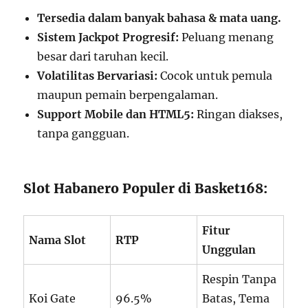
Tersedia dalam banyak bahasa & mata uang.
Sistem Jackpot Progresif:
Peluang menang
besar dari taruhan kecil.
Volatilitas Bervariasi:
Cocok untuk pemula
maupun pemain berpengalaman.
Support Mobile dan HTML5:
Ringan diakses,
tanpa gangguan.
Slot Habanero Populer di Basket168:
Fitur
Nama Slot
RTP
Unggulan
Respin Tanpa
Koi Gate
96.5%
Batas, Tema