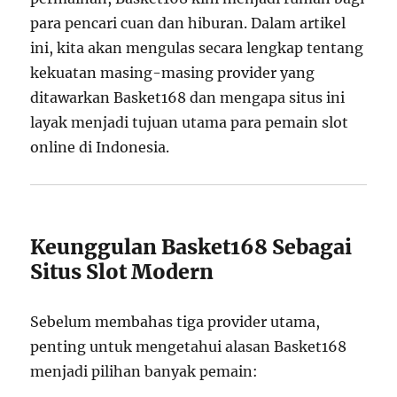
para pencari cuan dan hiburan. Dalam artikel
ini, kita akan mengulas secara lengkap tentang
kekuatan masing-masing provider yang
ditawarkan Basket168 dan mengapa situs ini
layak menjadi tujuan utama para pemain slot
online di Indonesia.
Keunggulan Basket168 Sebagai
Situs Slot Modern
Sebelum membahas tiga provider utama,
penting untuk mengetahui alasan Basket168
menjadi pilihan banyak pemain: