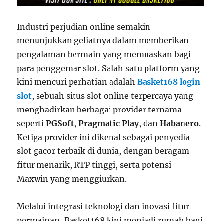
Industri perjudian online semakin
menunjukkan geliatnya dalam memberikan
pengalaman bermain yang memuaskan bagi
para penggemar slot. Salah satu platform yang
kini mencuri perhatian adalah
Basket168 login
slot
, sebuah situs slot online terpercaya yang
menghadirkan berbagai provider ternama
seperti
PGSoft
,
Pragmatic Play
, dan
Habanero
.
Ketiga provider ini dikenal sebagai penyedia
slot gacor terbaik di dunia, dengan beragam
fitur menarik, RTP tinggi, serta potensi
Maxwin yang menggiurkan.
Melalui integrasi teknologi dan inovasi fitur
permainan, Basket168 kini menjadi rumah bagi