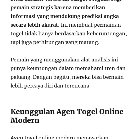
pemain strategis karena memberikan
informasi yang mendukung prediksi angka
secara lebih akurat.
Ini membuat permainan
togel tidak hanya berdasarkan keberuntungan,
tapi juga perhitungan yang matang.
Pemain yang menggunakan alat analisis ini
punya keuntungan dalam memahami tren dan
peluang. Dengan begitu, mereka bisa bermain
lebih percaya diri dan terencana.
Keunggulan Agen Togel Online
Modern
Agen togel online modern menawarkan