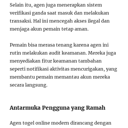
Selain itu, agen juga menerapkan sistem
verifikasi ganda saat masuk dan melakukan
transaksi. Hal ini mencegah akses ilegal dan
menjaga akun pemain tetap aman.
Pemain bisa merasa tenang karena agen ini
rutin melakukan audit keamanan. Mereka juga
menyediakan fitur keamanan tambahan
seperti notifikasi aktivitas mencurigakan, yang
membantu pemain memantau akun mereka
secara langsung.
Antarmuka Pengguna yang Ramah
Agen togel online modern dirancang dengan