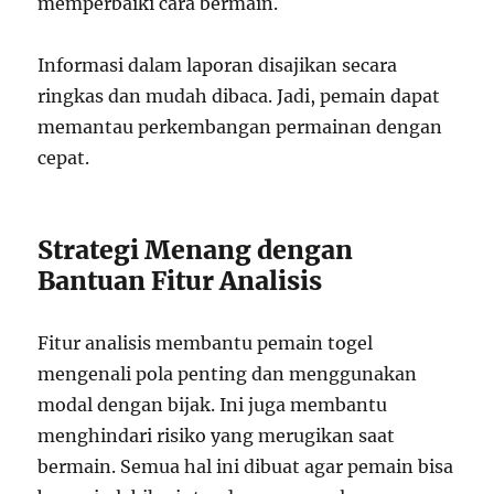
memperbaiki cara bermain.
Informasi dalam laporan disajikan secara
ringkas dan mudah dibaca. Jadi, pemain dapat
memantau perkembangan permainan dengan
cepat.
Strategi Menang dengan
Bantuan Fitur Analisis
Fitur analisis membantu pemain togel
mengenali pola penting dan menggunakan
modal dengan bijak. Ini juga membantu
menghindari risiko yang merugikan saat
bermain. Semua hal ini dibuat agar pemain bisa