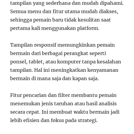
tampilan yang sederhana dan mudah dipahami.
Semua menu dan fitur utama mudah diakses,
sehingga pemain baru tidak kesulitan saat
pertama kali menggunakan platform.
Tampilan responsif memungkinkan pemain
bermain dari berbagai perangkat seperti
ponsel, tablet, atau komputer tanpa kesalahan
tampilan. Hal ini meningkatkan kenyamanan
bermain di mana saja dan kapan saja.
Fitur pencarian dan filter membantu pemain
menemukan jenis taruhan atau hasil analisis
secara cepat. Ini membuat waktu bermain jadi
lebih efisien dan fokus pada strategi.