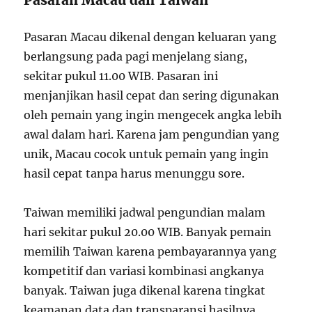
Pasaran Macau dikenal dengan keluaran yang
berlangsung pada pagi menjelang siang,
sekitar pukul 11.00 WIB. Pasaran ini
menjanjikan hasil cepat dan sering digunakan
oleh pemain yang ingin mengecek angka lebih
awal dalam hari. Karena jam pengundian yang
unik, Macau cocok untuk pemain yang ingin
hasil cepat tanpa harus menunggu sore.
Taiwan memiliki jadwal pengundian malam
hari sekitar pukul 20.00 WIB. Banyak pemain
memilih Taiwan karena pembayarannya yang
kompetitif dan variasi kombinasi angkanya
banyak. Taiwan juga dikenal karena tingkat
keamanan data dan transparansi hasilnya.