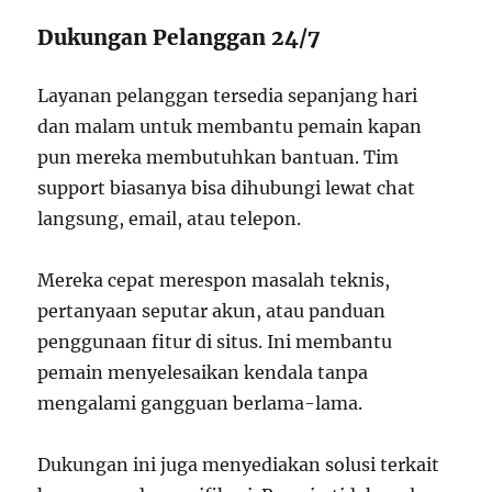
Dukungan Pelanggan 24/7
Layanan pelanggan tersedia sepanjang hari
dan malam untuk membantu pemain kapan
pun mereka membutuhkan bantuan. Tim
support biasanya bisa dihubungi lewat chat
langsung, email, atau telepon.
Mereka cepat merespon masalah teknis,
pertanyaan seputar akun, atau panduan
penggunaan fitur di situs. Ini membantu
pemain menyelesaikan kendala tanpa
mengalami gangguan berlama-lama.
Dukungan ini juga menyediakan solusi terkait