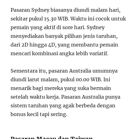
Pasaran Sydney biasanya diundi malam hari,
sekitar pukul 15.30 WIB. Waktu ini cocok untuk
pemain yang aktif di sore hari. Sydney
menyediakan banyak pilihan jenis taruhan,
dari 2D hingga 4D, yang membantu pemain
mencari kombinasi angka lebih variatif.
Sementara itu, pasaran Australia umumnya
diundi larut malam, pukul 00.00 WIB. Ini
menarik bagi mereka yang suka bermain
setelah waktu kerja. Pasaran Australia punya
sistem taruhan yang agak berbeda dengan
bonus kecil tapi sering.
Pasaran Macau dan Taiwan