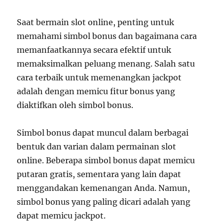
Saat bermain slot online, penting untuk
memahami simbol bonus dan bagaimana cara
memanfaatkannya secara efektif untuk
memaksimalkan peluang menang. Salah satu
cara terbaik untuk memenangkan jackpot
adalah dengan memicu fitur bonus yang
diaktifkan oleh simbol bonus.
Simbol bonus dapat muncul dalam berbagai
bentuk dan varian dalam permainan slot
online. Beberapa simbol bonus dapat memicu
putaran gratis, sementara yang lain dapat
menggandakan kemenangan Anda. Namun,
simbol bonus yang paling dicari adalah yang
dapat memicu jackpot.