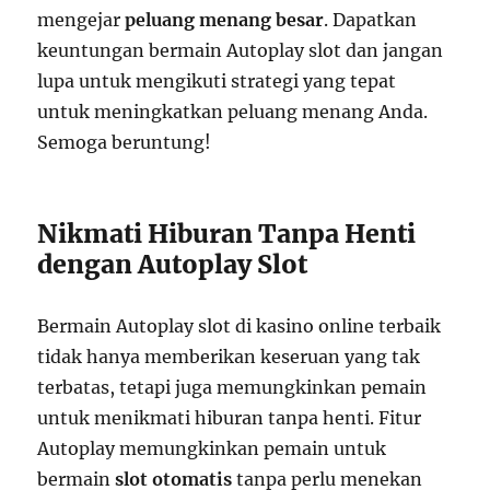
mengejar
peluang menang besar
. Dapatkan
keuntungan bermain Autoplay slot dan jangan
lupa untuk mengikuti strategi yang tepat
untuk meningkatkan peluang menang Anda.
Semoga beruntung!
Nikmati Hiburan Tanpa Henti
dengan Autoplay Slot
Bermain Autoplay slot di kasino online terbaik
tidak hanya memberikan keseruan yang tak
terbatas, tetapi juga memungkinkan pemain
untuk menikmati hiburan tanpa henti. Fitur
Autoplay memungkinkan pemain untuk
bermain
slot otomatis
tanpa perlu menekan