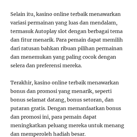
Selain itu, kasino online terbaik menawarkan
variasi permainan yang luas dan mendalam,
termasuk Autoplay slot dengan berbagai tema
dan fitur menarik. Para pemain dapat memilih
dari ratusan bahkan ribuan pilihan permainan
dan menemukan yang paling cocok dengan
selera dan preferensi mereka.
Terakhir, kasino online terbaik menawarkan
bonus dan promosi yang menarik, seperti
bonus selamat datang, bonus setoran, dan
putaran gratis. Dengan memanfaatkan bonus
dan promosi ini, para pemain dapat
meningkatkan peluang mereka untuk menang
dan memperoleh hadiah besar.