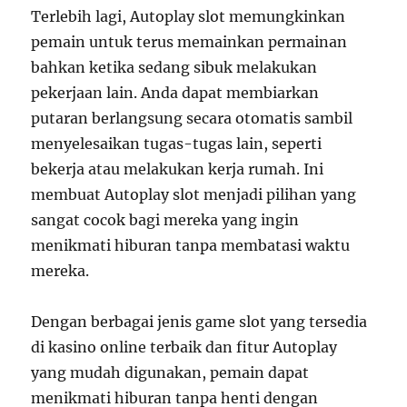
Terlebih lagi, Autoplay slot memungkinkan
pemain untuk terus memainkan permainan
bahkan ketika sedang sibuk melakukan
pekerjaan lain. Anda dapat membiarkan
putaran berlangsung secara otomatis sambil
menyelesaikan tugas-tugas lain, seperti
bekerja atau melakukan kerja rumah. Ini
membuat Autoplay slot menjadi pilihan yang
sangat cocok bagi mereka yang ingin
menikmati hiburan tanpa membatasi waktu
mereka.
Dengan berbagai jenis game slot yang tersedia
di kasino online terbaik dan fitur Autoplay
yang mudah digunakan, pemain dapat
menikmati hiburan tanpa henti dengan