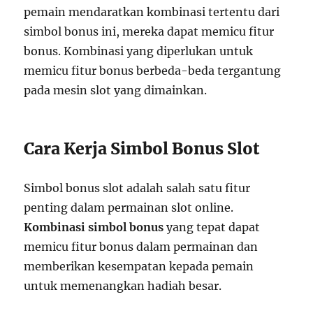
pemain mendaratkan kombinasi tertentu dari
simbol bonus ini, mereka dapat memicu fitur
bonus. Kombinasi yang diperlukan untuk
memicu fitur bonus berbeda-beda tergantung
pada mesin slot yang dimainkan.
Cara Kerja Simbol Bonus Slot
Simbol bonus slot adalah salah satu fitur
penting dalam permainan slot online.
Kombinasi simbol bonus
yang tepat dapat
memicu fitur bonus dalam permainan dan
memberikan kesempatan kepada pemain
untuk memenangkan hadiah besar.