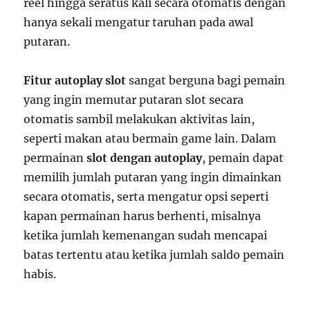
reel hingga seratus kali secara otomatis dengan
hanya sekali mengatur taruhan pada awal
putaran.
Fitur autoplay slot
sangat berguna bagi pemain
yang ingin memutar putaran slot secara
otomatis sambil melakukan aktivitas lain,
seperti makan atau bermain game lain. Dalam
permainan
slot dengan autoplay
, pemain dapat
memilih jumlah putaran yang ingin dimainkan
secara otomatis, serta mengatur opsi seperti
kapan permainan harus berhenti, misalnya
ketika jumlah kemenangan sudah mencapai
batas tertentu atau ketika jumlah saldo pemain
habis.