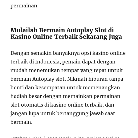
permainan.
Mulailah Bermain Autoplay Slot di
Kasino Online Terbaik Sekarang Juga
Dengan semakin banyaknya opsi kasino online
terbaik di Indonesia, pemain dapat dengan
mudah menemukan tempat yang tepat untuk
bermain Autoplay slot. Nikmati hiburan tanpa
henti dan kesempatan untuk memenangkan
hadiah besar dengan memainkan permainan
slot otomatis di kasino online terbaik, dan
jangan lupa untuk bertanggung jawab saat
bermain.
P
C
October 9, 2023
Agen Togel Online
,
Judi Bola Online
,