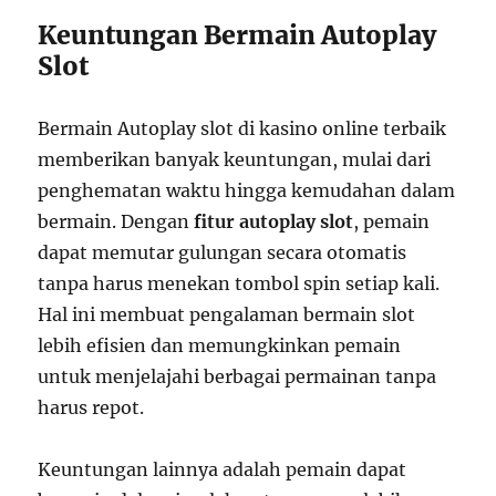
Keuntungan Bermain Autoplay
Slot
Bermain Autoplay slot di kasino online terbaik
memberikan banyak keuntungan, mulai dari
penghematan waktu hingga kemudahan dalam
bermain. Dengan
fitur autoplay slot
, pemain
dapat memutar gulungan secara otomatis
tanpa harus menekan tombol spin setiap kali.
Hal ini membuat pengalaman bermain slot
lebih efisien dan memungkinkan pemain
untuk menjelajahi berbagai permainan tanpa
harus repot.
Keuntungan lainnya adalah pemain dapat