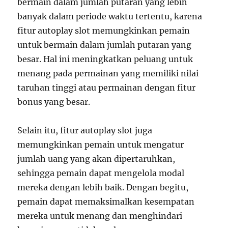
bermain dalam jumlah putaran yang lebih
banyak dalam periode waktu tertentu, karena
fitur autoplay slot memungkinkan pemain
untuk bermain dalam jumlah putaran yang
besar. Hal ini meningkatkan peluang untuk
menang pada permainan yang memiliki nilai
taruhan tinggi atau permainan dengan fitur
bonus yang besar.
Selain itu, fitur autoplay slot juga
memungkinkan pemain untuk mengatur
jumlah uang yang akan dipertaruhkan,
sehingga pemain dapat mengelola modal
mereka dengan lebih baik. Dengan begitu,
pemain dapat memaksimalkan kesempatan
mereka untuk menang dan menghindari