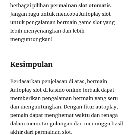
berbagai pilihan
permainan slot otomatis
.
Jangan ragu untuk mencoba Autoplay slot
untuk pengalaman bermain game slot yang
lebih menyenangkan dan lebih
menguntungkan!
Kesimpulan
Berdasarkan penjelasan di atas, bermain
Autoplay slot di kasino online terbaik dapat
memberikan pengalaman bermain yang seru
dan menguntungkan. Dengan fitur autoplay,
pemain dapat menghemat waktu dan tenaga
dalam memutar gulungan dan menunggu hasil
akhir dari permainan slot.