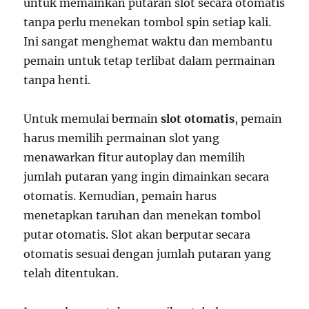
untuk memainkan putaran slot secara otomatis
tanpa perlu menekan tombol spin setiap kali.
Ini sangat menghemat waktu dan membantu
pemain untuk tetap terlibat dalam permainan
tanpa henti.
Untuk memulai bermain
slot otomatis
, pemain
harus memilih permainan slot yang
menawarkan fitur autoplay dan memilih
jumlah putaran yang ingin dimainkan secara
otomatis. Kemudian, pemain harus
menetapkan taruhan dan menekan tombol
putar otomatis. Slot akan berputar secara
otomatis sesuai dengan jumlah putaran yang
telah ditentukan.