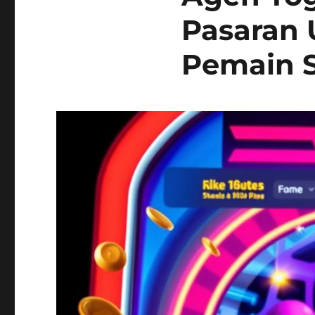
Pasaran 
Pemain S