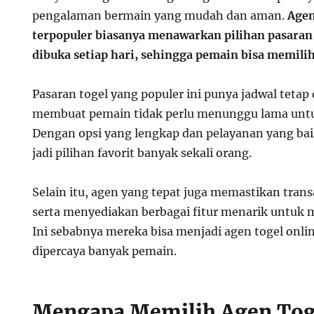
pengalaman bermain yang mudah dan aman.
Agen
terpopuler biasanya menawarkan pilihan pasaran
dibuka setiap hari, sehingga pemain bisa memilih
Pasaran togel yang populer ini punya jadwal tetap 
membuat pemain tidak perlu menunggu lama untuk
Dengan opsi yang lengkap dan pelayanan yang baik
jadi pilihan favorit banyak sekali orang.
Selain itu, agen yang tepat juga memastikan tran
serta menyediakan berbagai fitur menarik untu
Ini sebabnya mereka bisa menjadi agen togel onli
dipercaya banyak pemain.
Mengapa Memilih Agen Tog