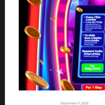
Posted
December 11, 2025