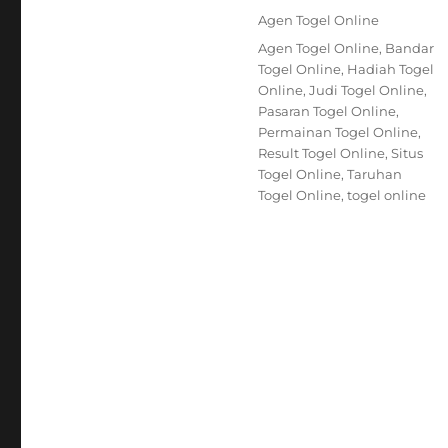
on
Categories
Agen Togel Online
Tags
Agen Togel Online
,
Bandar
Togel Online
,
Hadiah Togel
Online
,
Judi Togel Online
,
Pasaran Togel Online
,
Permainan Togel Online
,
Result Togel Online
,
Situs
Togel Online
,
Taruhan
Togel Online
,
togel online