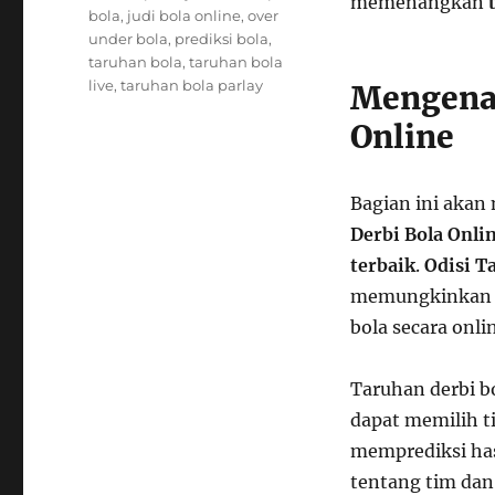
memenangkan
e
g
bola
,
judi bola online
,
over
d
g
s
under bola
,
prediksi bola
,
o
o
taruhan bola
,
taruhan bola
n
r
live
,
taruhan bola parlay
Mengenal
i
e
Online
s
Bagian ini akan
Derbi Bola Onli
terbaik
.
Odisi T
memungkinkan A
bola secara onli
Taruhan derbi b
dapat memilih t
memprediksi ha
tentang tim da