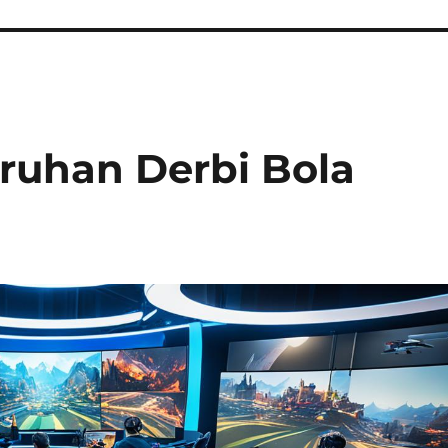
ruhan Derbi Bola