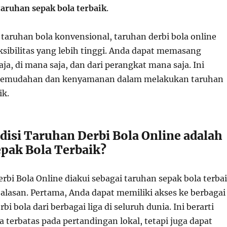
taruhan sepak bola terbaik
.
taruhan bola konvensional, taruhan derbi bola online
sibilitas yang lebih tinggi. Anda dapat memasang
ja, di mana saja, dan dari perangkat mana saja. Ini
kemudahan dan kenyamanan dalam melakukan taruhan
ik.
isi Taruhan Derbi Bola Online adalah
pak Bola Terbaik?
rbi Bola Online diakui sebagai taruhan sepak bola terba
 alasan. Pertama, Anda dapat memiliki akses ke berbagai
i bola dari berbagai liga di seluruh dunia. Ini berarti
 terbatas pada pertandingan lokal, tetapi juga dapat