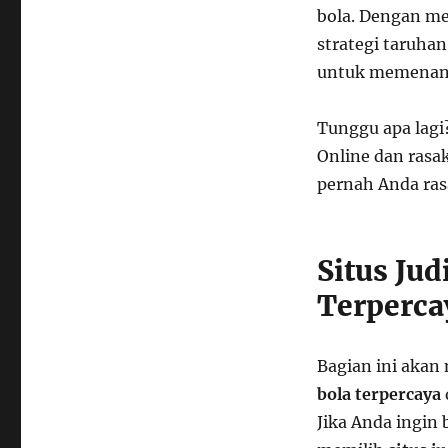
bola. Dengan m
strategi taruha
untuk memenang
Tunggu apa lagi
Online dan rasa
pernah Anda ra
Situs Jud
Terperca
Bagian ini aka
bola terpercaya
Jika Anda ingin