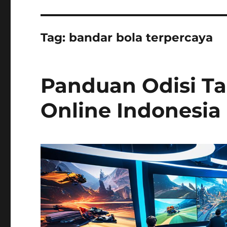
Tag:
bandar bola terpercaya
Panduan Odisi Ta
Online Indonesia