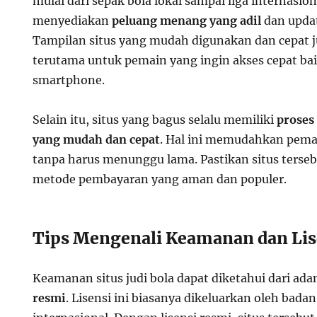
mulai dari sepak bola lokal sampai liga internasio
menyediakan
peluang menang yang adil
dan updat
Tampilan situs yang mudah digunakan dan cepat ju
terutama untuk pemain yang ingin akses cepat ba
smartphone.
Selain itu, situs yang bagus selalu memiliki
proses
yang mudah dan cepat
. Hal ini memudahkan pema
tanpa harus menunggu lama. Pastikan situs ters
metode pembayaran yang aman dan populer.
Tips Mengenali Keamanan dan Lis
Keamanan situs judi bola dapat diketahui dari ad
resmi
. Lisensi ini biasanya dikeluarkan oleh bada