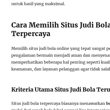
untuk hasil yang maksimal.
Cara Memilih Situs Judi Bol
Terpercaya
Memilih situs judi bola online yang tepat sangat p
pengalaman bermain menjadi aman dan menyenan
memperhatikan beberapa hal penting seperti kualit
keamanan, dan layanan pelanggan agar tidak salah
Kriteria Utama Situs Judi Bola Ter
Situs judi bola terpercaya biasanya menawarkan
b