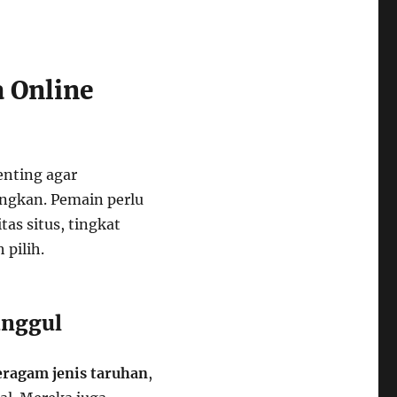
a Online
enting agar
gkan. Pemain perlu
as situs, tingkat
 pilih.
unggul
eragam jenis taruhan
,