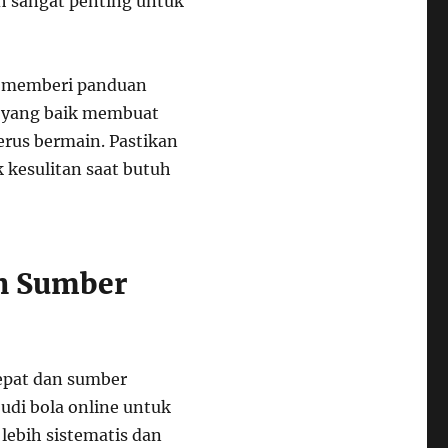
h sangat penting untuk
ng memberi panduan
n yang baik membuat
erus bermain. Pastikan
k kesulitan saat butuh
an Sumber
epat dan sumber
udi bola online untuk
ebih sistematis dan