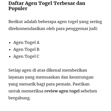
Daftar Agen Togel Terbesar dan
Populer
Berikut adalah beberapa agen togel yang sering
direkomendasikan oleh para penggemar judi:
Agen Togel A
Agen Togel B
Agen Togel C
Setiap agen di atas dikenal memberikan
layanan yang memuaskan dan keuntungan
yang menarik bagi para pemain. Pastikan
untuk memeriksa
review agen togel
sebelum
bergabung.