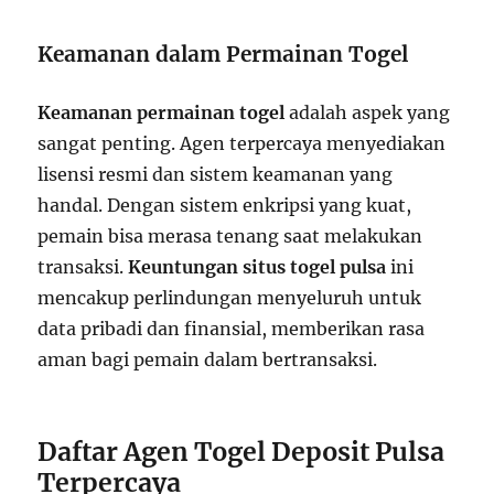
Keamanan dalam Permainan Togel
Keamanan permainan togel
adalah aspek yang
sangat penting. Agen terpercaya menyediakan
lisensi resmi dan sistem keamanan yang
handal. Dengan sistem enkripsi yang kuat,
pemain bisa merasa tenang saat melakukan
transaksi.
Keuntungan situs togel pulsa
ini
mencakup perlindungan menyeluruh untuk
data pribadi dan finansial, memberikan rasa
aman bagi pemain dalam bertransaksi.
Daftar Agen Togel Deposit Pulsa
Terpercaya