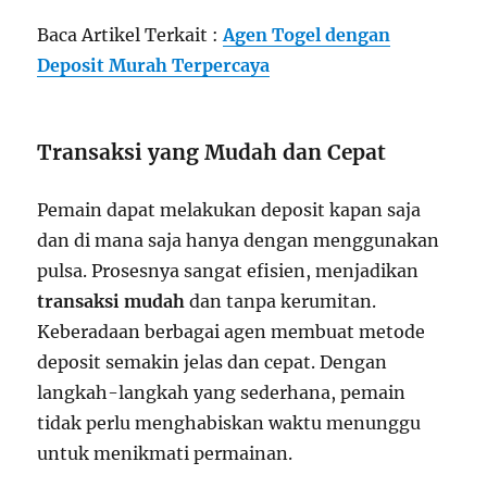
Baca Artikel Terkait :
Agen Togel dengan
Deposit Murah Terpercaya
Transaksi yang Mudah dan Cepat
Pemain dapat melakukan deposit kapan saja
dan di mana saja hanya dengan menggunakan
pulsa. Prosesnya sangat efisien, menjadikan
transaksi mudah
dan tanpa kerumitan.
Keberadaan berbagai agen membuat metode
deposit semakin jelas dan cepat. Dengan
langkah-langkah yang sederhana, pemain
tidak perlu menghabiskan waktu menunggu
untuk menikmati permainan.