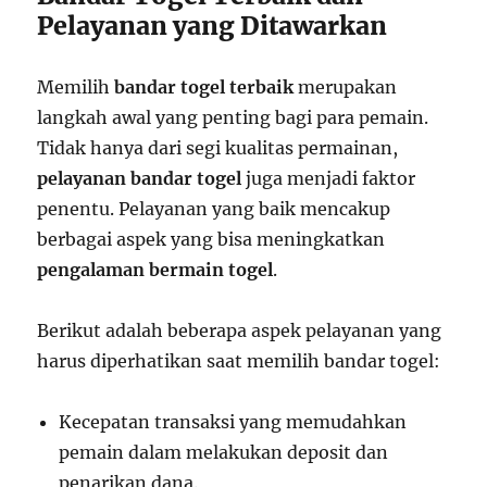
Pelayanan yang Ditawarkan
Memilih
bandar togel terbaik
merupakan
langkah awal yang penting bagi para pemain.
Tidak hanya dari segi kualitas permainan,
pelayanan bandar togel
juga menjadi faktor
penentu. Pelayanan yang baik mencakup
berbagai aspek yang bisa meningkatkan
pengalaman bermain togel
.
Berikut adalah beberapa aspek pelayanan yang
harus diperhatikan saat memilih bandar togel:
Kecepatan transaksi yang memudahkan
pemain dalam melakukan deposit dan
penarikan dana.