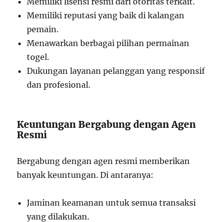
Memiliki lisensi resmi dari otoritas terkait.
Memiliki reputasi yang baik di kalangan
pemain.
Menawarkan berbagai pilihan permainan
togel.
Dukungan layanan pelanggan yang responsif
dan profesional.
Keuntungan Bergabung dengan Agen
Resmi
Bergabung dengan agen resmi memberikan
banyak keuntungan. Di antaranya:
Jaminan keamanan untuk semua transaksi
yang dilakukan.