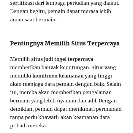
sertifikasi dari lembaga perjudian yang diakui.
Dengan begitu, pemain dapat merasa lebih
aman saat bermain.
Pentingnya Memilih Situs Terpercaya
Memilih
situs judi togel terpercaya
memberikan banyak keuntungan. Situs yang
memiliki
komitmen keamanan
yang tinggi
akan menjaga data pemain dengan baik. Selain
itu, mereka akan memberikan pengalaman
bermain yang lebih nyaman dan adil. Dengan
demikian, pemain dapat menikmati permainan
tanpa perlu khawatir akan keamanan data
pribadi mereka.