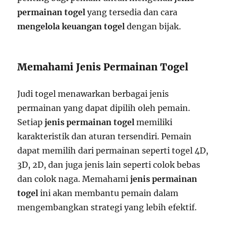
permainan togel
yang tersedia dan cara
mengelola keuangan togel
dengan bijak.
Memahami Jenis Permainan Togel
Judi togel menawarkan berbagai jenis
permainan yang dapat dipilih oleh pemain.
Setiap
jenis permainan togel
memiliki
karakteristik dan aturan tersendiri. Pemain
dapat memilih dari permainan seperti togel 4D,
3D, 2D, dan juga jenis lain seperti colok bebas
dan colok naga. Memahami
jenis permainan
togel
ini akan membantu pemain dalam
mengembangkan strategi yang lebih efektif.