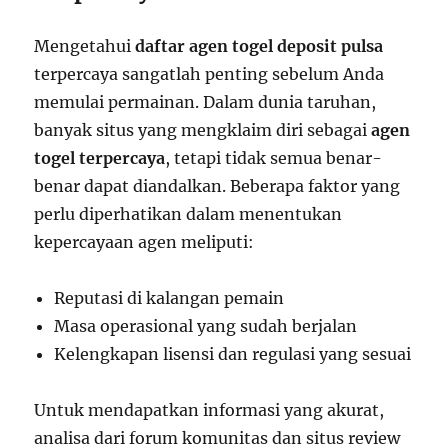
Mengetahui
daftar agen togel
deposit pulsa
terpercaya sangatlah penting sebelum Anda
memulai permainan. Dalam dunia taruhan,
banyak situs yang mengklaim diri sebagai
agen
togel terpercaya
, tetapi tidak semua benar-
benar dapat diandalkan. Beberapa faktor yang
perlu diperhatikan dalam menentukan
kepercayaan agen meliputi:
Reputasi di kalangan pemain
Masa operasional yang sudah berjalan
Kelengkapan lisensi dan regulasi yang sesuai
Untuk mendapatkan informasi yang akurat,
analisa dari forum komunitas dan situs review