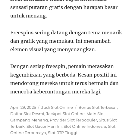
sensasi putaran gratis dengan harapan besar
untuk menang.
Freespins sering datang dengan tema menarik
dan grafik yang memukau. Ini menambah
elemen visual yang menyenangkan.
Dengan setiap freespin, pemain merasakan
kegembiraan yang berbeda. Kesan positif ini
mendorong mereka untuk terus bermain dan
mencoba keberuntungan mereka lagi.
P
C
T
April 29, 2025
Judi Slot Online
Bonus Slot Terbesar
,
o
a
a
Daftar Slot Resmi
,
Jackpot Slot Online
,
Main Slot
s
t
g
Gampang Menang
,
Provider Slot Terpopuler
,
Situs Slot
t
e
s
Terbaik
,
Slot Gacor Hari Ini
,
Slot Online Indonesia
,
Slot
e
g
Online Terpercaya
,
Slot RTP Tinggi