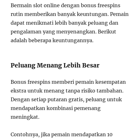
Bermain slot online dengan bonus freespins
rutin memberikan banyak keuntungan. Pemain
dapat menikmati lebih banyak peluang dan
pengalaman yang menyenangkan. Berikut
adalah beberapa keuntungannya.
Peluang Menang Lebih Besar
Bonus freespins memberi pemain kesempatan
ekstra untuk menang tanpa risiko tambahan.
Dengan setiap putaran gratis, peluang untuk
mendapatkan kombinasi pemenang
meningkat.
Contohnya, jika pemain mendapatkan 10