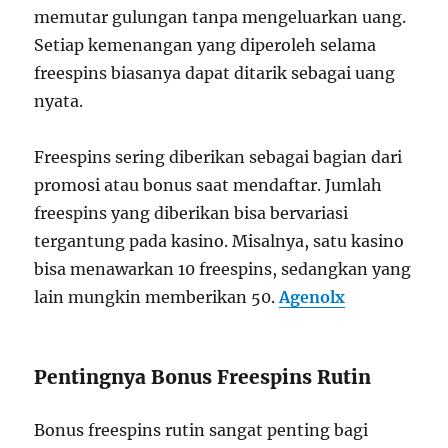
memutar gulungan tanpa mengeluarkan uang.
Setiap kemenangan yang diperoleh selama
freespins biasanya dapat ditarik sebagai uang
nyata.
Freespins sering diberikan sebagai bagian dari
promosi atau bonus saat mendaftar. Jumlah
freespins yang diberikan bisa bervariasi
tergantung pada kasino. Misalnya, satu kasino
bisa menawarkan 10 freespins, sedangkan yang
lain mungkin memberikan 50.
Agenolx
Pentingnya Bonus Freespins Rutin
Bonus freespins rutin sangat penting bagi