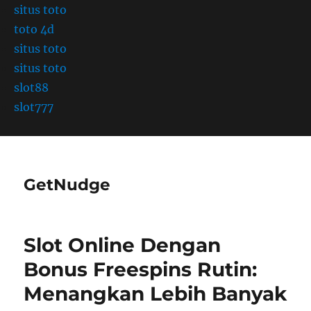
situs toto
toto 4d
situs toto
situs toto
slot88
slot777
GetNudge
Slot Online Dengan
Bonus Freespins Rutin:
Menangkan Lebih Banyak