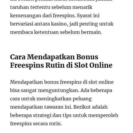
taruhan tertentu sebelum menarik
kemenangan dari freespins. Syarat ini
bervariasi antara kasino, jadi penting untuk
membaca ketentuan sebelum bermain.
Cara Mendapatkan Bonus
Freespins Rutin di Slot Online
Mendapatkan bonus freespins di slot online
bisa sangat menguntungkan. Ada beberapa
cara untuk meningkatkan peluang
mendapatkan tawaran ini. Berikut adalah
beberapa strategi dan tips untuk memperoleh
freespins secara rutin.