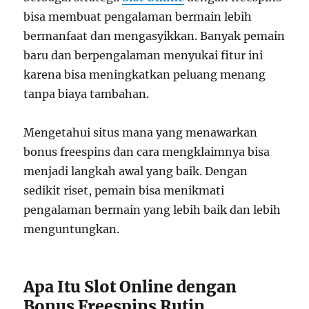
bisa membuat pengalaman bermain lebih
bermanfaat dan mengasyikkan. Banyak pemain
baru dan berpengalaman menyukai fitur ini
karena bisa meningkatkan peluang menang
tanpa biaya tambahan.
Mengetahui situs mana yang menawarkan
bonus freespins dan cara mengklaimnya bisa
menjadi langkah awal yang baik. Dengan
sedikit riset, pemain bisa menikmati
pengalaman bermain yang lebih baik dan lebih
menguntungkan.
Apa Itu Slot Online dengan
Bonus Freespins Rutin