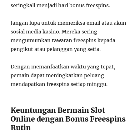
seringkali menjadi hari bonus freespins.
Jangan lupa untuk memeriksa email atau akun
sosial media kasino. Mereka sering
mengumumkan tawaran freespins kepada
pengikut atau pelanggan yang setia.
Dengan memanfaatkan waktu yang tepat,
pemain dapat meningkatkan peluang
mendapatkan freespins setiap minggu.
Keuntungan Bermain Slot
Online dengan Bonus Freespins
Rutin