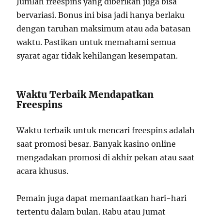
Jumlah freespins yang diberikan juga bisa
bervariasi. Bonus ini bisa jadi hanya berlaku
dengan taruhan maksimum atau ada batasan
waktu. Pastikan untuk memahami semua
syarat agar tidak kehilangan kesempatan.
Waktu Terbaik Mendapatkan
Freespins
Waktu terbaik untuk mencari freespins adalah
saat promosi besar. Banyak kasino online
mengadakan promosi di akhir pekan atau saat
acara khusus.
Pemain juga dapat memanfaatkan hari-hari
tertentu dalam bulan. Rabu atau Jumat