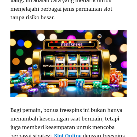
uang.
Ini adalah cara yang menarik untuk
menjelajahi berbagai jenis permainan slot
tanpa risiko besar.
Bagi pemain, bonus freespins ini bukan hanya
menambah kesenangan saat bermain, tetapi
juga memberi kesempatan untuk mencoba
berbagai strategi.
Slot Online
dengan freespins