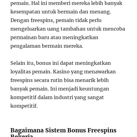
pemain. Hal ini memberi mereka lebih banyak
kesempatan untuk bermain dan menang.
Dengan freespins, pemain tidak perlu
mengeluarkan uang tambahan untuk mencoba
permainan baru atau meningkatkan
pengalaman bermain mereka.
Selain itu, bonus ini dapat meningkatkan
loyalitas pemain. Kasino yang menawarkan
freespins secara rutin bisa menarik lebih
banyak pemain. Ini menjadi keuntungan
kompetitif dalam industri yang sangat
kompetitif.
Bagaimana Sistem Bonus Freespins
Bekerja