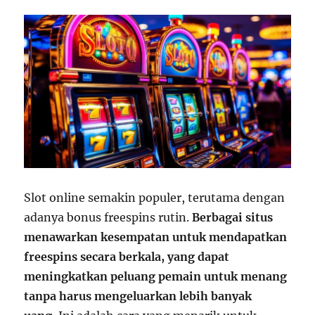
Slot online semakin populer, terutama dengan
adanya bonus freespins rutin.
Berbagai situs
menawarkan kesempatan untuk mendapatkan
freespins secara berkala, yang dapat
meningkatkan peluang pemain untuk menang
tanpa harus mengeluarkan lebih banyak