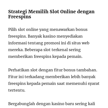
Strategi Memilih Slot Online dengan
Freespins
Pilih slot online yang menawarkan bonus
freespins. Banyak kasino menyediakan
informasi tentang promosi ini di situs web
mereka. Beberapa slot terkenal sering
memberikan freespins kepada pemain.
Perhatikan slot dengan fitur bonus tambahan.
Fitur ini terkadang memberikan lebih banyak
freespins kepada pemain saat memenuhi syarat
tertentu.
Bergabunglah dengan kasino baru sering kali