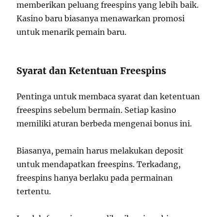
memberikan peluang freespins yang lebih baik.
Kasino baru biasanya menawarkan promosi
untuk menarik pemain baru.
Syarat dan Ketentuan Freespins
Pentinga untuk membaca syarat dan ketentuan
freespins sebelum bermain. Setiap kasino
memiliki aturan berbeda mengenai bonus ini.
Biasanya, pemain harus melakukan deposit
untuk mendapatkan freespins. Terkadang,
freespins hanya berlaku pada permainan
tertentu.