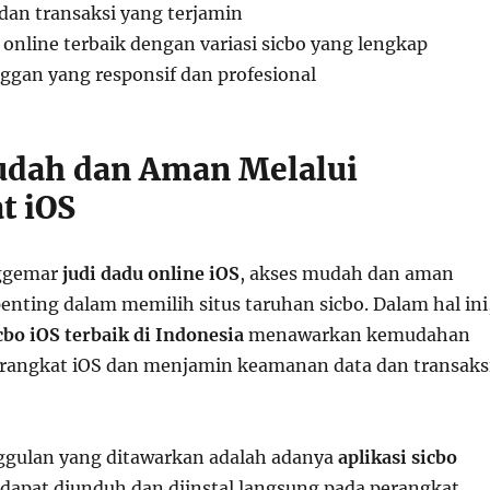
an transaksi yang terjamin
online terbaik dengan variasi sicbo yang lengkap
gan yang responsif dan profesional
dah dan Aman Melalui
t iOS
nggemar
judi dadu online iOS
, akses mudah dan aman
enting dalam memilih situs taruhan sicbo. Dalam hal ini
cbo iOS terbaik di Indonesia
menawarkan kemudahan
erangkat iOS dan menjamin keamanan data dan transaks
ggulan yang ditawarkan adalah adanya
aplikasi sicbo
dapat diunduh dan diinstal langsung pada perangkat