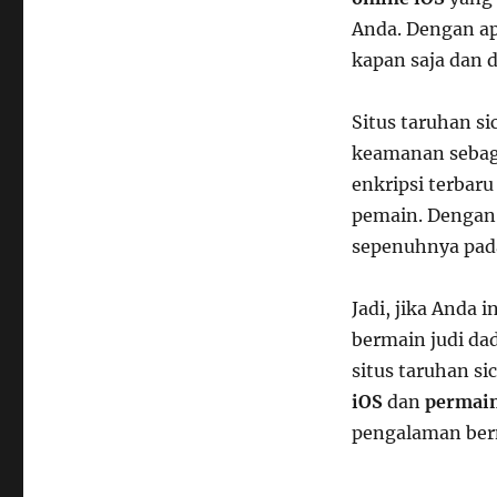
Anda. Dengan ap
kapan saja dan 
Situs taruhan s
keamanan sebag
enkripsi terbaru
pemain. Dengan
sepenuhnya pad
Jadi, jika Anda
bermain judi da
situs taruhan si
iOS
dan
permain
pengalaman berm