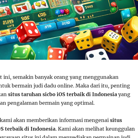
saat ini, semakin banyak orang yang menggunakan
tuk bermain judi dadu online. Maka dari itu, penting
kan
situs taruhan sicbo iOS terbaik di Indonesia
yang
an pengalaman bermain yang optimal.
, kami akan memberikan informasi mengenai
situs
S terbaik di Indonesia
. Kami akan melihat keunggulan
ercayaan situs ini dalam menyediakan permainan judi