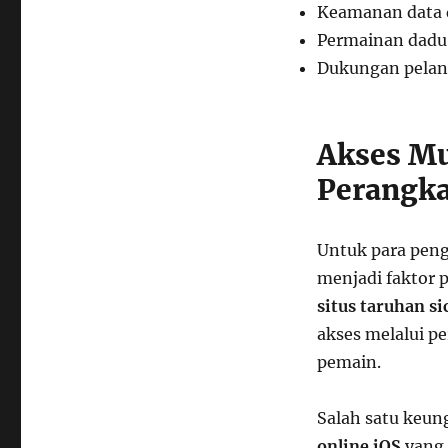
Keamanan data d
Permainan dadu 
Dukungan pelang
Akses Mu
Perangka
Untuk para pe
menjadi faktor p
situs taruhan si
akses melalui p
pemain.
Salah satu keun
online iOS
yang 