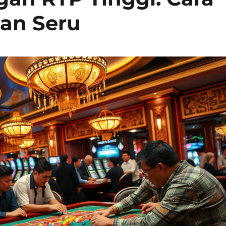
an Seru