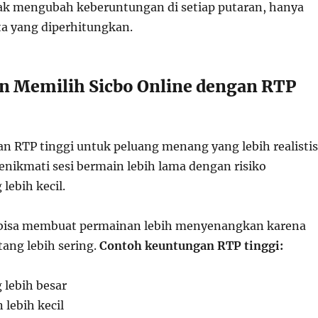
k mengubah keberuntungan di setiap putaran, hanya
ta yang diperhitungkan.
 Memilih Sicbo Online dengan RTP
an RTP tinggi untuk peluang menang yang lebih realistis
nikmati sesi bermain lebih lama dengan risiko
lebih kecil.
a bisa membuat permainan lebih menyenangkan karena
ang lebih sering.
Contoh keuntungan RTP tinggi:
lebih besar
 lebih kecil