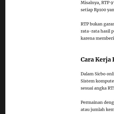
Misalnya, RTP 9
setiap Rp100 ya
RTP bukan garan
rata-rata hasil
karena memberi
Cara Kerja
Dalam Sicbo onli
Sistem kompute
sesuai angka RT
Permainan denga
atau jumlah kem