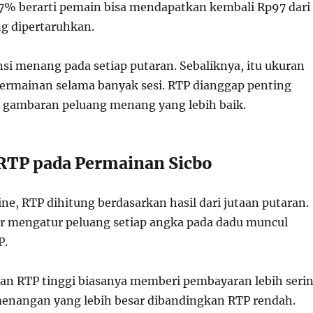
7% berarti pemain bisa mendapatkan kembali Rp97 dari
ng dipertaruhkan.
si menang pada setiap putaran. Sebaliknya, itu ukuran
 permainan selama banyak sesi. RTP dianggap penting
 gambaran peluang menang yang lebih baik.
 RTP pada Permainan Sicbo
ne, RTP dihitung berdasarkan hasil dari jutaan putaran.
r mengatur peluang setiap angka pada dadu muncul
P.
n RTP tinggi biasanya memberi pembayaran lebih seri
enangan yang lebih besar dibandingkan RTP rendah.