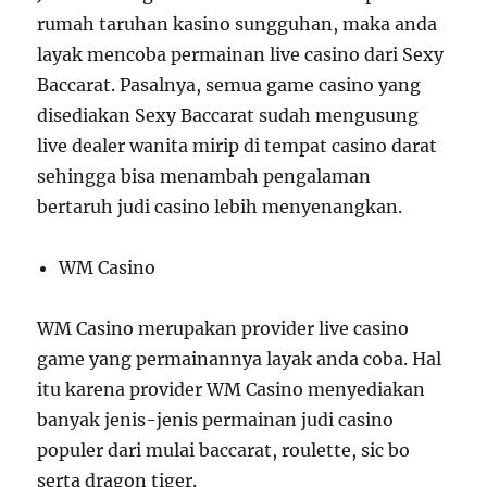
rumah taruhan kasino sungguhan, maka anda
layak mencoba permainan live casino dari Sexy
Baccarat. Pasalnya, semua game casino yang
disediakan Sexy Baccarat sudah mengusung
live dealer wanita mirip di tempat casino darat
sehingga bisa menambah pengalaman
bertaruh judi casino lebih menyenangkan.
WM Casino
WM Casino merupakan provider live casino
game yang permainannya layak anda coba. Hal
itu karena provider WM Casino menyediakan
banyak jenis-jenis permainan judi casino
populer dari mulai baccarat, roulette, sic bo
serta dragon tiger.