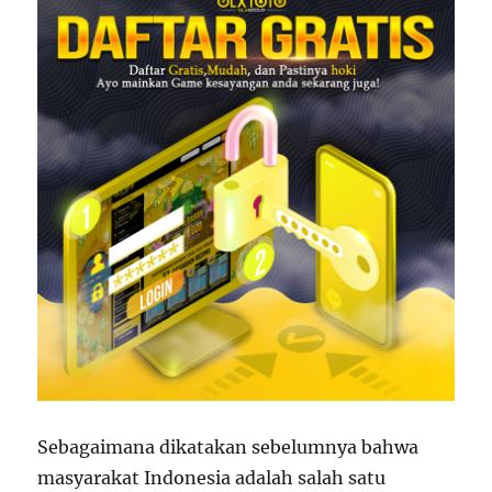
Sebagaimana dikatakan sebelumnya bahwa
masyarakat Indonesia adalah salah satu