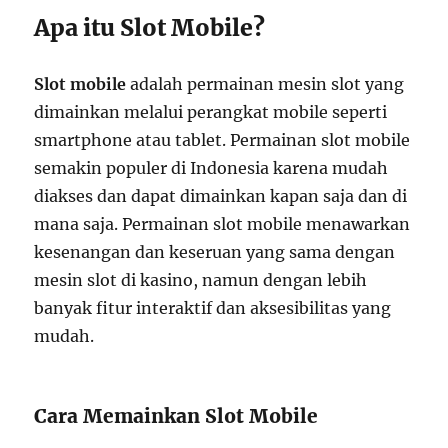
Apa itu Slot Mobile?
Slot mobile
adalah permainan mesin slot yang
dimainkan melalui perangkat mobile seperti
smartphone atau tablet. Permainan slot mobile
semakin populer di Indonesia karena mudah
diakses dan dapat dimainkan kapan saja dan di
mana saja. Permainan slot mobile menawarkan
kesenangan dan keseruan yang sama dengan
mesin slot di kasino, namun dengan lebih
banyak fitur interaktif dan aksesibilitas yang
mudah.
Cara Memainkan Slot Mobile