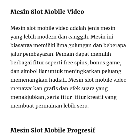
Mesin Slot Mobile Video
Mesin slot mobile video adalah jenis mesin
yang lebih modern dan canggih. Mesin ini
biasanya memiliki lima gulungan dan beberapa
jalur pembayaran. Pemain dapat memilih
berbagai fitur seperti free spins, bonus game,
dan simbol liar untuk meningkatkan peluang
memenangkan hadiah. Mesin slot mobile video
menawarkan grafis dan efek suara yang
menakjubkan, serta fitur-fitur kreatif yang
membuat permainan lebih seru.
Mesin Slot Mobile Progresif