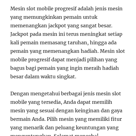
Mesin slot mobile progresif adalah jenis mesin
yang memungkinkan pemain untuk
memenangkan jackpot yang sangat besar.
Jackpot pada mesin ini terus meningkat setiap
kali pemain memasang taruhan, hingga ada
pemain yang memenangkan hadiah. Mesin slot
mobile progresif dapat menjadi pilihan yang
bagus bagi pemain yang ingin meraih hadiah
besar dalam waktu singkat.
Dengan mengetahui berbagai jenis mesin slot
mobile yang tersedia, Anda dapat memilih
mesin yang sesuai dengan keinginan dan gaya
bermain Anda. Pilih mesin yang memiliki fitur
yang menarik dan peluang keuntungan yang
menguntungkan. Selamat mencoba!