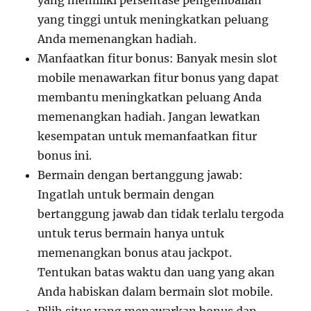
yang tinggi untuk meningkatkan peluang
Anda memenangkan hadiah.
Manfaatkan fitur bonus: Banyak mesin slot
mobile menawarkan fitur bonus yang dapat
membantu meningkatkan peluang Anda
memenangkan hadiah. Jangan lewatkan
kesempatan untuk memanfaatkan fitur
bonus ini.
Bermain dengan bertanggung jawab:
Ingatlah untuk bermain dengan
bertanggung jawab dan tidak terlalu tergoda
untuk terus bermain hanya untuk
memenangkan bonus atau jackpot.
Tentukan batas waktu dan uang yang akan
Anda habiskan dalam bermain slot mobile.
Pilih situs yang menawarkan bonus dan