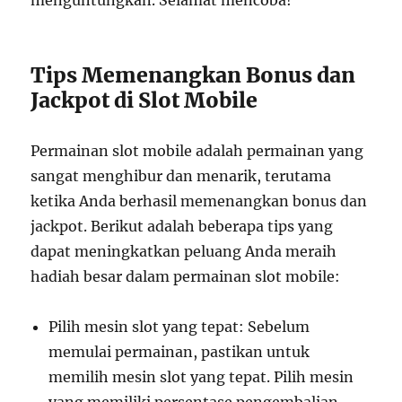
Tips Memenangkan Bonus dan
Jackpot di Slot Mobile
Permainan slot mobile adalah permainan yang
sangat menghibur dan menarik, terutama
ketika Anda berhasil memenangkan bonus dan
jackpot. Berikut adalah beberapa tips yang
dapat meningkatkan peluang Anda meraih
hadiah besar dalam permainan slot mobile:
Pilih mesin slot yang tepat: Sebelum
memulai permainan, pastikan untuk
memilih mesin slot yang tepat. Pilih mesin
yang memiliki persentase pengembalian