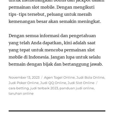
permainan slot mobile. Dengan mengikuti
tips-tips tersebut, peluang untuk meraih
kemenangan besar akan semakin meningkat.
Dengan semua informasi dan pengetahuan
yang telah Anda dapatkan, kini adalah saat
yang tepat untuk mencoba permainan slot
mobile di Indonesia. Jangan lupa untuk selalu
bermain dengan bijak dan bertanggung jawab.
P
C
November 13, 2023
Agen Togel Online
,
Judi Bola Online
,
o
a
T
Judi Poker Online
,
Judi QQ Online
,
Judi Slot Online
s
t
a
cara betting
,
judi terbaik 2023
,
panduan judi online
,
t
e
g
taruhan online
e
g
s
d
o
o
r