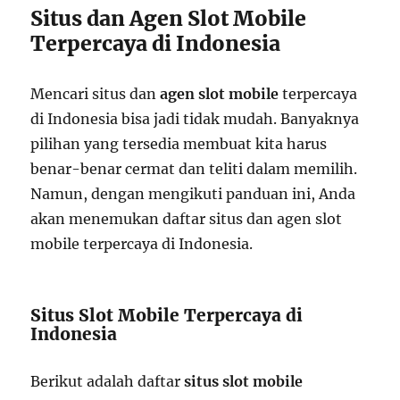
Situs dan Agen Slot Mobile
Terpercaya di Indonesia
Mencari situs dan
agen slot mobile
terpercaya
di Indonesia bisa jadi tidak mudah. Banyaknya
pilihan yang tersedia membuat kita harus
benar-benar cermat dan teliti dalam memilih.
Namun, dengan mengikuti panduan ini, Anda
akan menemukan daftar situs dan agen slot
mobile terpercaya di Indonesia.
Situs Slot Mobile Terpercaya di
Indonesia
Berikut adalah daftar
situs slot mobile