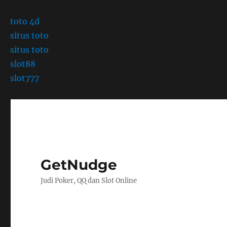
situs toto
toto 4d
situs toto
situs toto
slot88
slot777
GetNudge
Judi Poker, QQ dan Slot Online