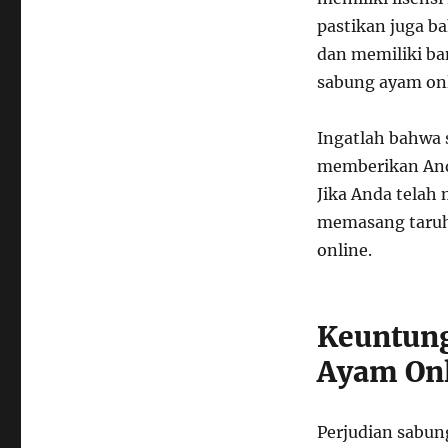
pastikan juga ba
dan memiliki b
sabung ayam onl
Ingatlah bahwa 
memberikan And
Jika Anda telah
memasang taruh
online.
Keuntung
Ayam On
Perjudian sabun