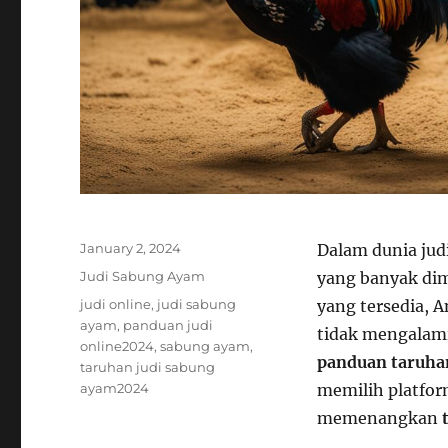
P
January 2, 2024
Dalam dunia jud
o
C
Judi Sabung Ayam
yang banyak dim
s
a
T
judi online
,
judi sabung
yang tersedia, 
t
t
a
ayam
,
panduan judi
e
tidak mengalami
e
g
online2024
,
sabung ayam
,
d
g
panduan taruhan
s
taruhan judi sabung
o
o
ayam2024
memilih platfor
n
r
memenangkan
i
e