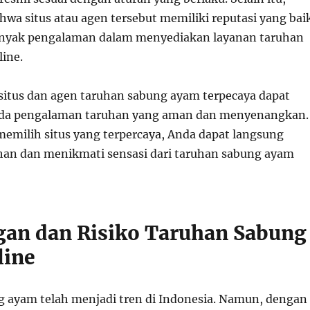
hwa situs atau agen tersebut memiliki reputasi yang bai
anyak pengalaman dalam menyediakan layanan taruhan
ine.
situs dan agen taruhan sabung ayam terpecaya dapat
a pengalaman taruhan yang aman dan menyenangkan.
 memilih situs yang terpercaya, Anda dapat langsung
an dan menikmati sensasi dari taruhan sabung ayam
an dan Risiko Taruhan Sabung
line
g ayam telah menjadi tren di Indonesia. Namun, dengan