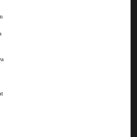
m
a
ya
at