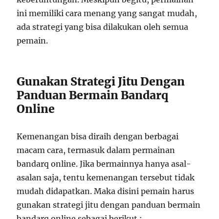
ini memiliki cara menang yang sangat mudah,
ada strategi yang bisa dilakukan oleh semua
pemain.
Gunakan Strategi Jitu Dengan
Panduan Bermain Bandarq
Online
Kemenangan bisa diraih dengan berbagai
macam cara, termasuk dalam permainan
bandarq online. Jika bermainnya hanya asal-
asalan saja, tentu kemenangan tersebut tidak
mudah didapatkan. Maka disini pemain harus
gunakan strategi jitu dengan panduan bermain
bandarq online sebagai berikut :