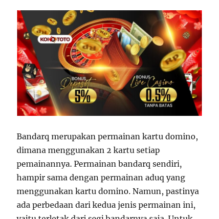
Bandarq merupakan permainan kartu domino,
dimana menggunakan 2 kartu setiap
pemainannya. Permainan bandarq sendiri,
hampir sama dengan permainan aduq yang
menggunakan kartu domino. Namun, pastinya
ada perbedaan dari kedua jenis permainan ini,
yaitu terletak dari segi bandarnya saja. Untuk