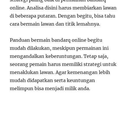
online. Analisa disini harus membiarkan lawan
di beberapa putaran. Dengan begitu, bisa tahu
cara bermain lawan dan titik lemahnya.
Panduan bermain bandarq online begitu
mudah dilakukan, meskipun permainan ini
mengandalkan keberuntungan. Tetap saja,
seorang pemain harus memiliki strategi untuk
menaklukan lawan. Agar kemenangan lebih
mudah didapatkan serta keuntungan
melimpun bisa menjadi milik anda.