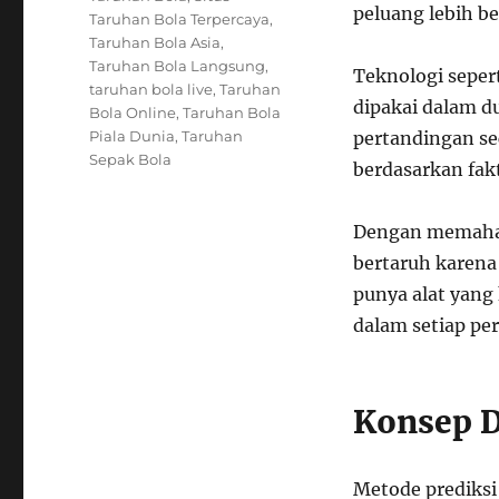
d
g
peluang lebih b
s
Taruhan Bola Terpercaya
,
o
o
Taruhan Bola Asia
,
n
r
Taruhan Bola Langsung
,
Teknologi seper
i
taruhan bola live
,
Taruhan
e
dipakai dalam d
Bola Online
,
Taruhan Bola
s
Piala Dunia
,
Taruhan
pertandingan se
Sepak Bola
berdasarkan fak
Dengan memahami
bertaruh karena
punya alat yan
dalam setiap pe
Konsep D
Metode prediks