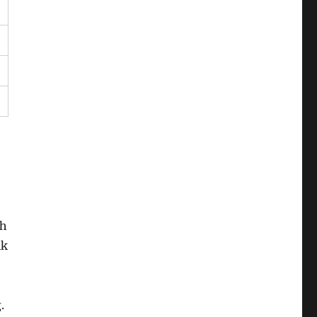
ih
ik
.