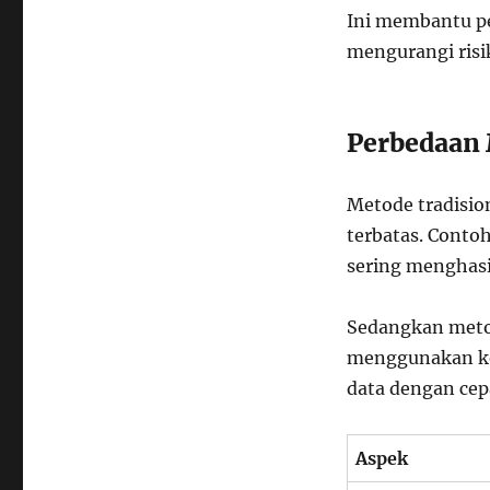
Ini membantu pe
mengurangi risi
Perbedaan 
Metode tradisio
terbatas. Contoh
sering menghasi
Sedangkan metod
menggunakan ko
data dengan cepat
Aspek