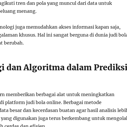
gikuti tren dan pola yang muncul dari data untuk
eluang menang.
ologi juga memudahkan akses informasi kapan saja,
alaman khusus. Hal ini sangat berguna di dunia judi bol
at berubah.
i dan Algoritma dalam Prediks
rn memberikan berbagai alat untuk meningkatkan
 di platform judi bola online. Berbagai metode
ta besar dan kecerdasan buatan agar hasil analisis lebi
a yang digunakan juga terus berkembang untuk mengola
h cerdas dan efisien.