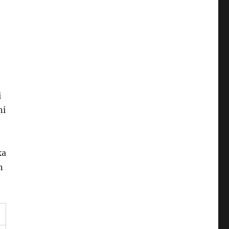
i
ni
ka
n