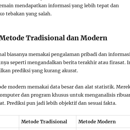
main mendapatkan informasi yang lebih tepat dan
ko tebakan yang salah.
Metode Tradisional dan Modern
nal biasanya memakai pengalaman pribadi dan informas
nya seperti mengandalkan berita terakhir atau firasat. I
lkan prediksi yang kurang akurat.
e modern memakai data besar dan alat statistik. Mere
mputer dan program khusus untuk menganalisis ribua
. Prediksi pun jadi lebih objektif dan sesuai fakta.
Metode Tradisional
Metode Modern