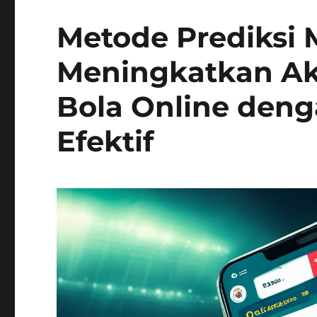
Metode Prediksi
Meningkatkan Aku
Bola Online den
Efektif