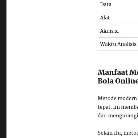
Data
Alat
Akurasi
Waktu Analisis
Manfaat M
Bola Onlin
Metode modern 
tepat. Ini memb
dan mengurangi
Selain itu, meto