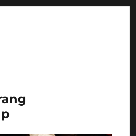
rang
ap