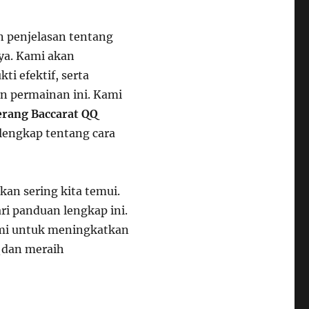
an penjelasan tentang
a. Kami akan
i efektif, serta
n permainan ini. Kami
erang Baccarat QQ
engkap tentang cara
kan sering kita temui.
i panduan lengkap ini.
ami untuk meningkatkan
 dan meraih