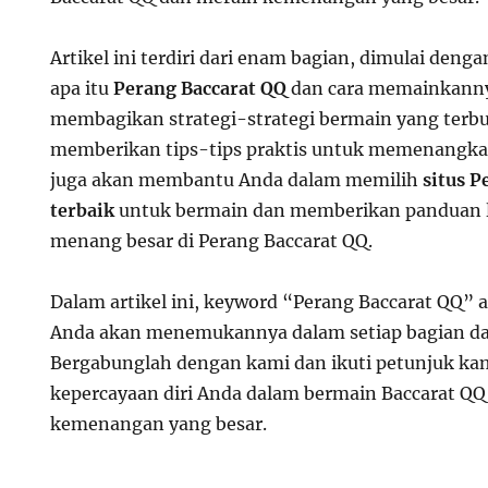
Artikel ini terdiri dari enam bagian, dimulai deng
apa itu
Perang Baccarat QQ
dan cara memainkanny
membagikan strategi-strategi bermain yang terbukt
memberikan tips-tips praktis untuk memenangka
juga akan membantu Anda dalam memilih
situs P
terbaik
untuk bermain dan memberikan panduan l
menang besar di Perang Baccarat QQ.
Dalam artikel ini, keyword “Perang Baccarat QQ” a
Anda akan menemukannya dalam setiap bagian dar
Bergabunglah dengan kami dan ikuti petunjuk k
kepercayaan diri Anda dalam bermain Baccarat QQ
kemenangan yang besar.