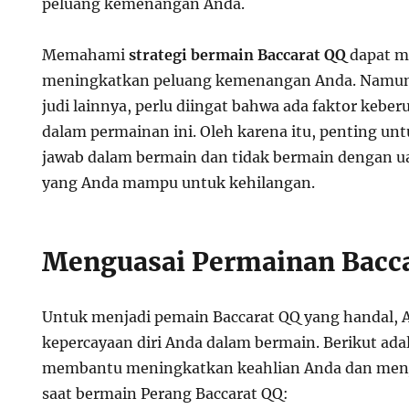
peluang kemenangan Anda.
Memahami
strategi bermain Baccarat QQ
dapat m
meningkatkan peluang kemenangan Anda. Namun,
judi lainnya, perlu diingat bahwa ada faktor kebe
dalam permainan ini. Oleh karena itu, penting un
jawab dalam bermain dan tidak bermain dengan ua
yang Anda mampu untuk kehilangan.
Menguasai Permainan Bacc
Untuk menjadi pemain Baccarat QQ yang handal
kepercayaan diri Anda dalam bermain. Berikut ada
membantu meningkatkan keahlian Anda dan menjad
saat bermain Perang Baccarat QQ: