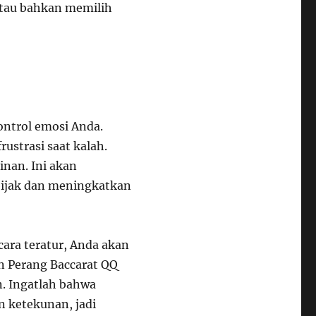
atau bahkan memilih
ontrol emosi Anda.
ustrasi saat kalah.
inan. Ini akan
ijak dan meningkatkan
cara teratur, Anda akan
n Perang Baccarat QQ
n. Ingatlah bahwa
 ketekunan, jadi