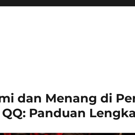
i dan Menang di Pe
t QQ: Panduan Lengk