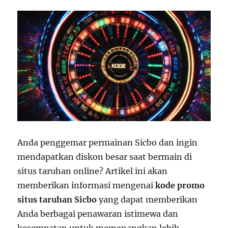
Anda penggemar permainan Sicbo dan ingin
mendapatkan diskon besar saat bermain di
situs taruhan online? Artikel ini akan
memberikan informasi mengenai
kode promo
situs taruhan Sicbo
yang dapat memberikan
Anda berbagai penawaran istimewa dan
kesempatan untuk memenangkan lebih