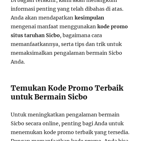
informasi penting yang telah dibahas di atas.
Anda akan mendapatkan
kesimpulan
mengenai manfaat menggunakan
kode promo
situs taruhan Sicbo
, bagaimana cara
memanfaatkannya, serta tips dan trik untuk
memaksimalkan pengalaman bermain Sicbo
Anda.
Temukan Kode Promo Terbaik
untuk Bermain Sicbo
Untuk meningkatkan pengalaman bermain
Sicbo secara online, penting bagi Anda untuk
menemukan kode promo terbaik yang tersedia.
Dengan memanfaatkan kode promo, Anda bisa