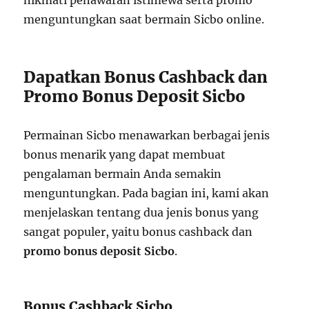
menguntungkan saat bermain Sicbo online.
Dapatkan Bonus Cashback dan
Promo Bonus Deposit Sicbo
Permainan Sicbo menawarkan berbagai jenis
bonus menarik yang dapat membuat
pengalaman bermain Anda semakin
menguntungkan. Pada bagian ini, kami akan
menjelaskan tentang dua jenis bonus yang
sangat populer, yaitu bonus cashback dan
promo bonus deposit Sicbo
.
Bonus Cashback Sicbo