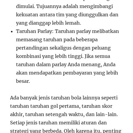
dimulai. Tujuannya adalah mengimbangi
kekuatan antara tim yang diunggulkan dan
yang dianggap lebih lemah.
Taruhan Parlay: Taruhan parlay melibatkan
memasang taruhan pada beberapa
pertandingan sekaligus dengan peluang
kombinasi yang lebih tinggi. Jika semua
taruhan dalam parlay Anda menang, Anda
akan mendapatkan pembayaran yang lebih
besar.
Ada banyak jenis taruhan bola lainnya seperti
taruhan taruhan gol pertama, taruhan skor
akhir, taruhan setengah waktu, dan lain-lain.
Setiap jenis taruhan memiliki aturan dan
strategi yang berbeda. Oleh karena itu, penting