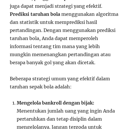
juga dapat menjadi strategi yang efektif.
Prediksi taruhan bola
menggunakan algoritma
dan statistik untuk memprediksi hasil
pertandingan. Dengan menggunakan prediksi
taruhan bola, Anda dapat memperoleh
informasi tentang tim mana yang lebih
mungkin memenangkan pertandingan atau
berapa banyak gol yang akan dicetak.
Beberapa strategi umum yang efektif dalam
taruhan sepak bola adalah:
Mengelola bankroll dengan bijak:
Menentukan jumlah uang yang ingin Anda
pertaruhkan dan tetap disiplin dalam
mengelolanya. Jangan tergoda untuk