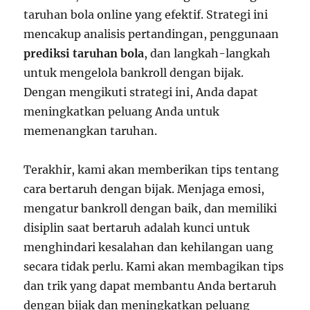
taruhan bola online yang efektif. Strategi ini
mencakup analisis pertandingan, penggunaan
prediksi taruhan bola
, dan langkah-langkah
untuk mengelola bankroll dengan bijak.
Dengan mengikuti strategi ini, Anda dapat
meningkatkan peluang Anda untuk
memenangkan taruhan.
Terakhir, kami akan memberikan tips tentang
cara bertaruh dengan bijak. Menjaga emosi,
mengatur bankroll dengan baik, dan memiliki
disiplin saat bertaruh adalah kunci untuk
menghindari kesalahan dan kehilangan uang
secara tidak perlu. Kami akan membagikan tips
dan trik yang dapat membantu Anda bertaruh
dengan bijak dan meningkatkan peluang