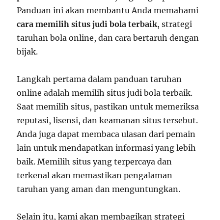
Panduan ini akan membantu Anda memahami
cara memilih situs judi bola terbaik
, strategi
taruhan bola online, dan cara bertaruh dengan
bijak.
Langkah pertama dalam panduan taruhan
online adalah memilih situs judi bola terbaik.
Saat memilih situs, pastikan untuk memeriksa
reputasi, lisensi, dan keamanan situs tersebut.
Anda juga dapat membaca ulasan dari pemain
lain untuk mendapatkan informasi yang lebih
baik. Memilih situs yang terpercaya dan
terkenal akan memastikan pengalaman
taruhan yang aman dan menguntungkan.
Selain itu, kami akan membagikan strategi