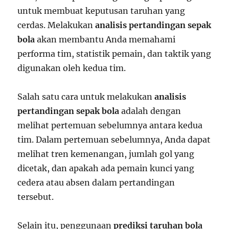
untuk membuat keputusan taruhan yang
cerdas. Melakukan
analisis pertandingan sepak
bola
akan membantu Anda memahami
performa tim, statistik pemain, dan taktik yang
digunakan oleh kedua tim.
Salah satu cara untuk melakukan
analisis
pertandingan sepak bola
adalah dengan
melihat pertemuan sebelumnya antara kedua
tim. Dalam pertemuan sebelumnya, Anda dapat
melihat tren kemenangan, jumlah gol yang
dicetak, dan apakah ada pemain kunci yang
cedera atau absen dalam pertandingan
tersebut.
Selain itu, penggunaan
prediksi taruhan bola