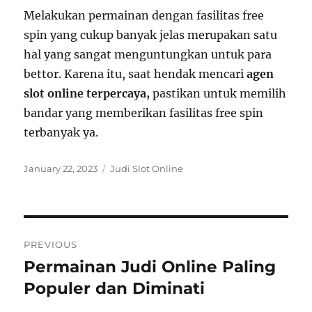
Melakukan permainan dengan fasilitas free
spin yang cukup banyak jelas merupakan satu
hal yang sangat menguntungkan untuk para
bettor. Karena itu, saat hendak mencari
agen
slot online terpercaya,
pastikan untuk memilih
bandar yang memberikan fasilitas free spin
terbanyak ya.
P
C
January 22, 2023
Judi Slot Online
o
a
s
t
t
e
e
g
P
d
o
PREVIOUS
o
r
o
Permainan Judi Online Paling
P
n
i
r
Populer dan Diminati
e
s
s
e