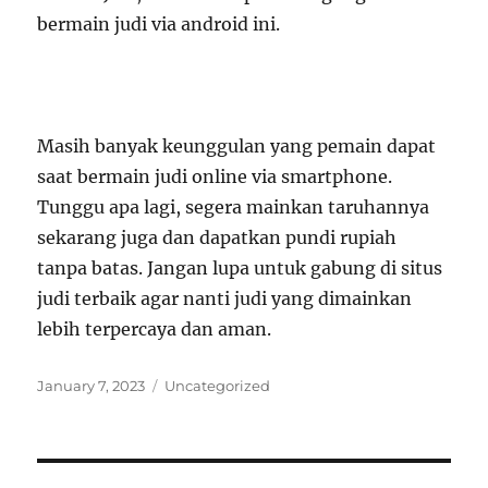
bermain judi via android ini.
Masih banyak keunggulan yang pemain dapat
saat bermain judi online via smartphone.
Tunggu apa lagi, segera mainkan taruhannya
sekarang juga dan dapatkan pundi rupiah
tanpa batas. Jangan lupa untuk gabung di situs
judi terbaik agar nanti judi yang dimainkan
lebih terpercaya dan aman.
P
C
January 7, 2023
Uncategorized
o
a
s
t
t
e
e
g
P