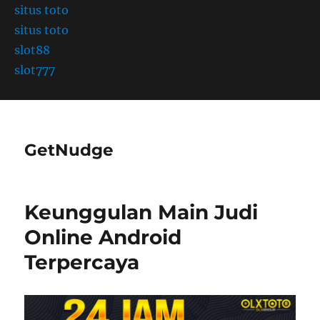
situs toto
situs toto
slot88
slot777
GetNudge
Keunggulan Main Judi
Online Android
Terpercaya