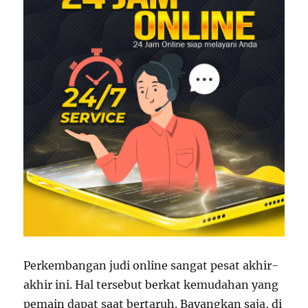
Perkembangan judi online sangat pesat akhir-
akhir ini. Hal tersebut berkat kemudahan yang
pemain dapat saat bertaruh. Bayangkan saja, di