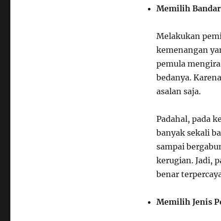
Memilih Bandar
Melakukan pemil
kemenangan yang
pemula mengira 
bedanya. Karena
asalan saja.
Padahal, pada ke
banyak sekali ba
sampai bergabu
kerugian. Jadi,
benar terpercaya
Memilih Jenis 