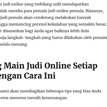
n judi online yang terbilang sulit mendapatkan
ah mereka para pemain judi online pemula. Biasanya,
 judi pemula akan cenderung melakukan banyak
ngga memancing potensi kekalahan yang semakin besar.
t disarankan bagi Anda agar baiknya lebih dulu
aja langkah-langkah yang harus dilakukan oleh pemai
 selalu menang.
Main Judi Online Setiap
engan Cara Ini
i, kami akan membagikan beberapa tips yang bisa Anda
terus menerus meraih kemenangan.