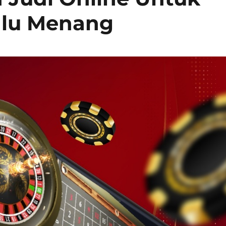
alu Menang