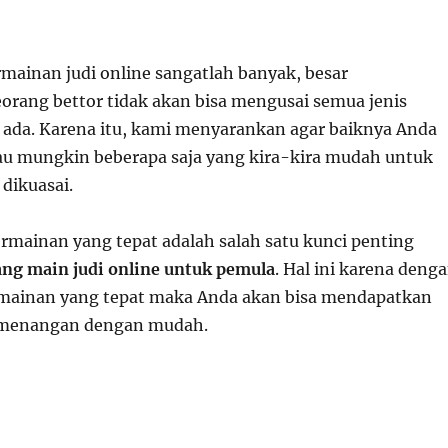
ermainan judi online sangatlah banyak, besar
rang bettor tidak akan bisa mengusai semua jenis
ada. Karena itu, kami menyarankan agar baiknya Anda
au mungkin beberapa saja yang kira-kira mudah untuk
dikuasai.
ermainan yang tepat adalah salah satu kunci penting
ng main judi online untuk pemula
. Hal ini karena deng
ainan yang tepat maka Anda akan bisa mendapatkan
emenangan dengan mudah.