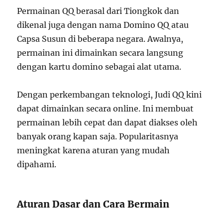
Permainan QQ berasal dari Tiongkok dan
dikenal juga dengan nama Domino QQ atau
Capsa Susun di beberapa negara. Awalnya,
permainan ini dimainkan secara langsung
dengan kartu domino sebagai alat utama.
Dengan perkembangan teknologi, Judi QQ kini
dapat dimainkan secara online. Ini membuat
permainan lebih cepat dan dapat diakses oleh
banyak orang kapan saja. Popularitasnya
meningkat karena aturan yang mudah
dipahami.
Aturan Dasar dan Cara Bermain