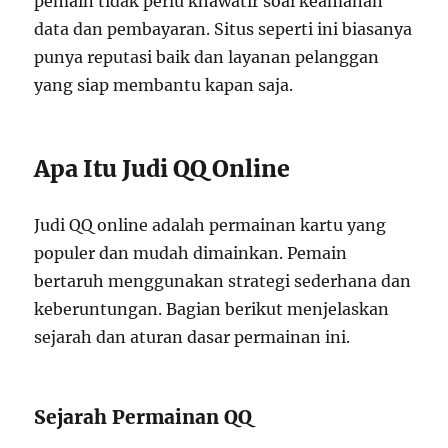
pemain tidak perlu khawatir soal keamanan
data dan pembayaran. Situs seperti ini biasanya
punya reputasi baik dan layanan pelanggan
yang siap membantu kapan saja.
Apa Itu Judi QQ Online
Judi QQ online adalah permainan kartu yang
populer dan mudah dimainkan. Pemain
bertaruh menggunakan strategi sederhana dan
keberuntungan. Bagian berikut menjelaskan
sejarah dan aturan dasar permainan ini.
Sejarah Permainan QQ