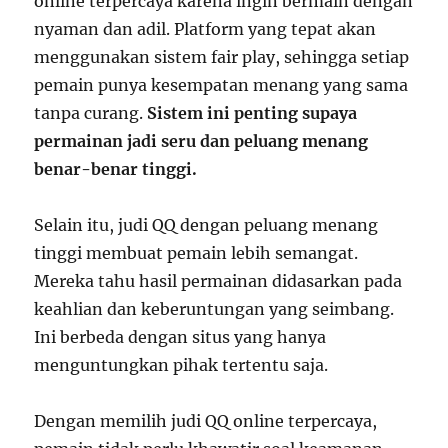
online terpercaya karena ingin bermain dengan
nyaman dan adil. Platform yang tepat akan
menggunakan sistem fair play, sehingga setiap
pemain punya kesempatan menang yang sama
tanpa curang.
Sistem ini penting supaya
permainan jadi seru dan peluang menang
benar-benar tinggi.
Selain itu, judi QQ dengan peluang menang
tinggi membuat pemain lebih semangat.
Mereka tahu hasil permainan didasarkan pada
keahlian dan keberuntungan yang seimbang.
Ini berbeda dengan situs yang hanya
menguntungkan pihak tertentu saja.
Dengan memilih judi QQ online terpercaya,