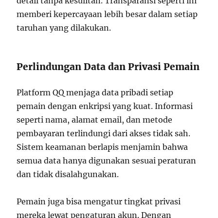
detail tanpa kesulitan. Transparansi seperti ini
memberi kepercayaan lebih besar dalam setiap
taruhan yang dilakukan.
Perlindungan Data dan Privasi Pemain
Platform QQ menjaga data pribadi setiap
pemain dengan enkripsi yang kuat. Informasi
seperti nama, alamat email, dan metode
pembayaran terlindungi dari akses tidak sah.
Sistem keamanan berlapis menjamin bahwa
semua data hanya digunakan sesuai peraturan
dan tidak disalahgunakan.
Pemain juga bisa mengatur tingkat privasi
mereka lewat pengaturan akun. Dengan