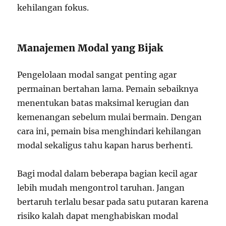
kehilangan fokus.
Manajemen Modal yang Bijak
Pengelolaan modal sangat penting agar
permainan bertahan lama. Pemain sebaiknya
menentukan batas maksimal kerugian dan
kemenangan sebelum mulai bermain. Dengan
cara ini, pemain bisa menghindari kehilangan
modal sekaligus tahu kapan harus berhenti.
Bagi modal dalam beberapa bagian kecil agar
lebih mudah mengontrol taruhan. Jangan
bertaruh terlalu besar pada satu putaran karena
risiko kalah dapat menghabiskan modal