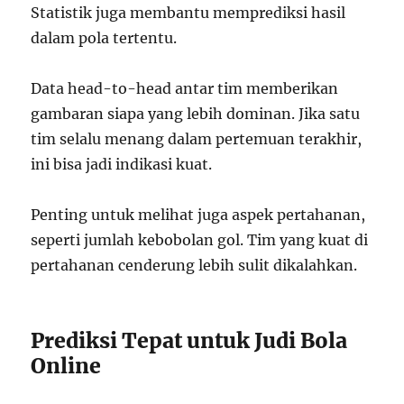
Statistik juga membantu memprediksi hasil
dalam pola tertentu.
Data head-to-head antar tim memberikan
gambaran siapa yang lebih dominan. Jika satu
tim selalu menang dalam pertemuan terakhir,
ini bisa jadi indikasi kuat.
Penting untuk melihat juga aspek pertahanan,
seperti jumlah kebobolan gol. Tim yang kuat di
pertahanan cenderung lebih sulit dikalahkan.
Prediksi Tepat untuk Judi Bola
Online