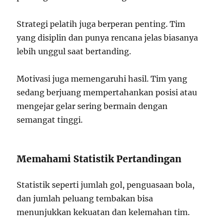
Strategi pelatih juga berperan penting. Tim
yang disiplin dan punya rencana jelas biasanya
lebih unggul saat bertanding.
Motivasi juga memengaruhi hasil. Tim yang
sedang berjuang mempertahankan posisi atau
mengejar gelar sering bermain dengan
semangat tinggi.
Memahami Statistik Pertandingan
Statistik seperti jumlah gol, penguasaan bola,
dan jumlah peluang tembakan bisa
menunjukkan kekuatan dan kelemahan tim.