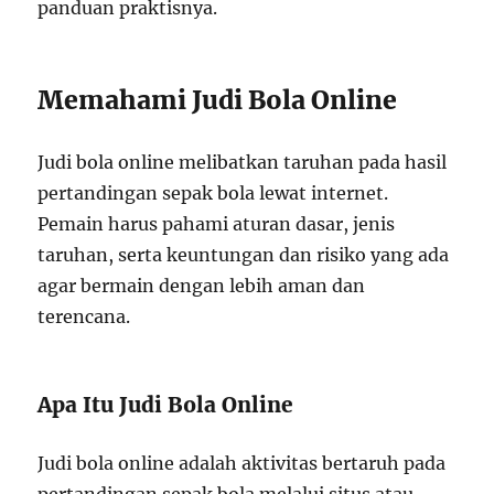
panduan praktisnya.
Memahami Judi Bola Online
Judi bola online melibatkan taruhan pada hasil
pertandingan sepak bola lewat internet.
Pemain harus pahami aturan dasar, jenis
taruhan, serta keuntungan dan risiko yang ada
agar bermain dengan lebih aman dan
terencana.
Apa Itu Judi Bola Online
Judi bola online adalah aktivitas bertaruh pada
pertandingan sepak bola melalui situs atau