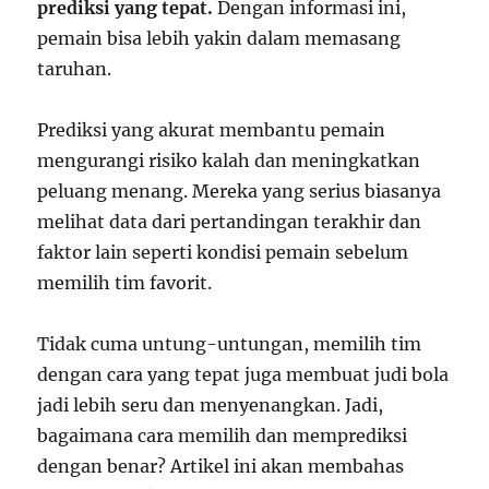
prediksi yang tepat.
Dengan informasi ini,
pemain bisa lebih yakin dalam memasang
taruhan.
Prediksi yang akurat membantu pemain
mengurangi risiko kalah dan meningkatkan
peluang menang. Mereka yang serius biasanya
melihat data dari pertandingan terakhir dan
faktor lain seperti kondisi pemain sebelum
memilih tim favorit.
Tidak cuma untung-untungan, memilih tim
dengan cara yang tepat juga membuat judi bola
jadi lebih seru dan menyenangkan. Jadi,
bagaimana cara memilih dan memprediksi
dengan benar? Artikel ini akan membahas