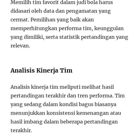
Memilih tim favorit dalam judi bola harus
didasari oleh data dan pengamatan yang
cermat. Pemilihan yang baik akan
memperhitungkan performa tim, keunggulan
yang dimiliki, serta statistik pertandingan yang
relevan.
Analisis Kinerja Tim
Analisis kinerja tim meliputi melihat hasil
pertandingan terakhir dan tren performa. Tim
yang sedang dalam kondisi bagus biasanya
menunjukkan konsistensi kemenangan atau
hasil imbang dalam beberapa pertandingan
terakhir.