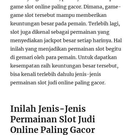
game slot online paling gacor. Dimana, game-
game slot tersebut mampu memberikan
keuntungan besar pada pemain. Terlebih lagi,
slot juga dikenal sebagai permainan yang
menyediakan jackpot besar setiap harinya. Hal
inilah yang menjadikan permainan slot begitu
di gemari oleh para pemain. Untuk dapatkan
kesempatan raih keuntungan besar tersebut,
bisa kenali terlebih dahulu jenis-jenis
permainan slot judi online paling gacor.
Inilah Jenis-Jenis
Permainan Slot Judi
Online Paling Gacor