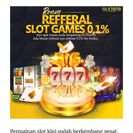
Permainan slot kini sudah berkembang pesat,