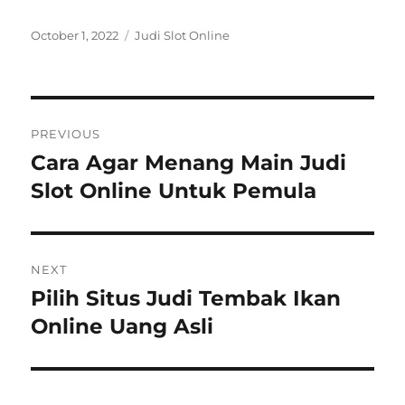
P
C
October 1, 2022
Judi Slot Online
o
a
s
t
t
e
e
g
P
d
o
PREVIOUS
o
r
o
Cara Agar Menang Main Judi
P
n
i
r
Slot Online Untuk Pemula
e
s
s
e
t
v
i
n
NEXT
o
Pilih Situs Judi Tembak Ikan
N
a
u
e
Online Uang Asli
s
v
x
p
t
i
o
p