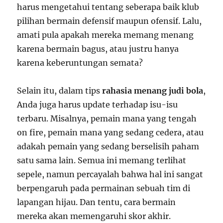
harus mengetahui tentang seberapa baik klub
pilihan bermain defensif maupun ofensif. Lalu,
amati pula apakah mereka memang menang
karena bermain bagus, atau justru hanya
karena keberuntungan semata?
Selain itu, dalam tips
rahasia menang judi bola
,
Anda juga harus update terhadap isu-isu
terbaru. Misalnya, pemain mana yang tengah
on fire, pemain mana yang sedang cedera, atau
adakah pemain yang sedang berselisih paham
satu sama lain. Semua ini memang terlihat
sepele, namun percayalah bahwa hal ini sangat
berpengaruh pada permainan sebuah tim di
lapangan hijau. Dan tentu, cara bermain
mereka akan memengaruhi skor akhir.