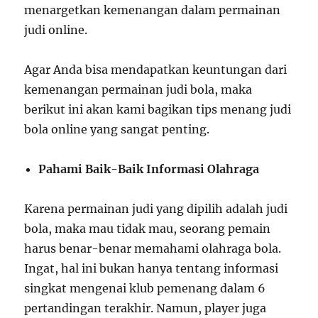
menargetkan kemenangan dalam permainan
judi online.
Agar Anda bisa mendapatkan keuntungan dari
kemenangan permainan judi bola, maka
berikut ini akan kami bagikan tips menang judi
bola online yang sangat penting.
Pahami Baik-Baik Informasi Olahraga
Karena permainan judi yang dipilih adalah judi
bola, maka mau tidak mau, seorang pemain
harus benar-benar memahami olahraga bola.
Ingat, hal ini bukan hanya tentang informasi
singkat mengenai klub pemenang dalam 6
pertandingan terakhir. Namun, player juga