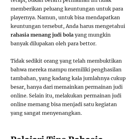
tetapi, bukan berarti permainan ini tidak
memberikan peluang keuntungan untuk para
playernya. Namun, untuk bisa mendapatkan
keuntungan tersebut, Anda harus mengetahui
rahasia menang judi bola
yang mungkin
banyak dilupakan oleh para bettor.
Tidak sedikit orang yang telah membuktikan
bahwa mereka mampu memiliki penghasilan
tambahan, yang kadang kala jumlahnya cukup
besar, hanya dari memainkan permainan judi
online. Selain itu, melakukan permainan judi
online memang bisa menjadi satu kegiatan
yang sangat menyenangkan.