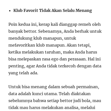
Klub Favorit Tidak Akan Selalu Menang
Poin kedua ini, kerap kali dianggap remeh oleh
banyak bettor. Sebenarnya, Anda berhak untuk
mendukung klub manapun, untuk
mefavoritkan klub manapun. Akan tetapi,
ketika melakukan taruhan, maka Anda harus
bisa melepaskan rasa ego dan perasaan. Hal ini
penting, agar Anda tidak terkecoh dengan data
yang telah ada.
Untuk bisa menang dalam sebuah permainan,
data adalah kunci utama. Telah diaktakan
sebelumnya bahwa setiap bettor judi bola, mau
tidak mau harus melakukan analisa, melalui