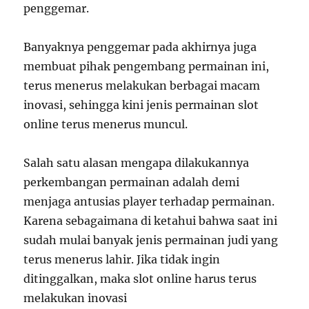
penggemar.
Banyaknya penggemar pada akhirnya juga
membuat pihak pengembang permainan ini,
terus menerus melakukan berbagai macam
inovasi, sehingga kini jenis permainan slot
online terus menerus muncul.
Salah satu alasan mengapa dilakukannya
perkembangan permainan adalah demi
menjaga antusias player terhadap permainan.
Karena sebagaimana di ketahui bahwa saat ini
sudah mulai banyak jenis permainan judi yang
terus menerus lahir. Jika tidak ingin
ditinggalkan, maka slot online harus terus
melakukan inovasi