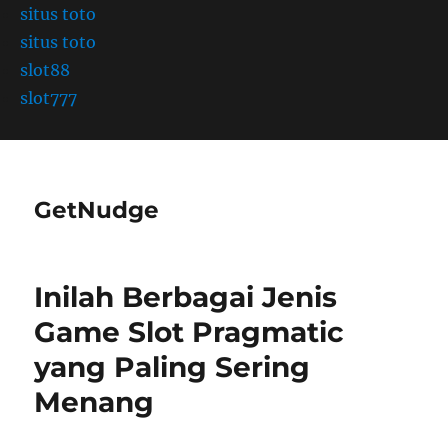
situs toto
situs toto
slot88
slot777
GetNudge
Inilah Berbagai Jenis
Game Slot Pragmatic
yang Paling Sering
Menang