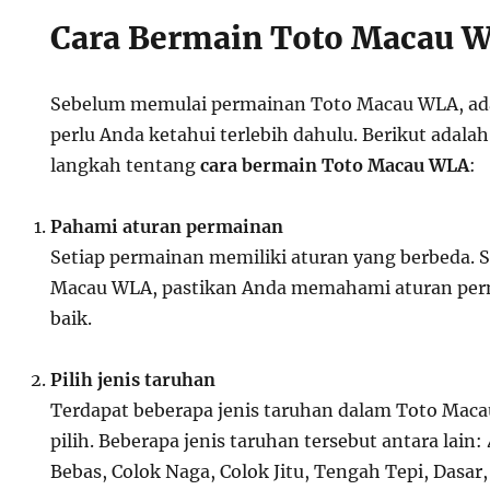
Cara Bermain Toto Macau 
Sebelum memulai permainan Toto Macau WLA, ada
perlu Anda ketahui terlebih dahulu. Berikut adal
langkah tentang
cara bermain Toto Macau WLA
:
Pahami aturan permainan
Setiap permainan memiliki aturan yang berbeda.
Macau WLA, pastikan Anda memahami aturan pe
baik.
Pilih jenis taruhan
Terdapat beberapa jenis taruhan dalam Toto Mac
pilih. Beberapa jenis taruhan tersebut antara lain:
Bebas, Colok Naga, Colok Jitu, Tengah Tepi, Dasar,