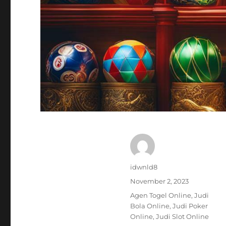
Author
idwnld8
Posted
November 2, 2023
on
Categories
Agen Togel Online
,
Judi
Bola Online
,
Judi Poker
Online
,
Judi Slot Online