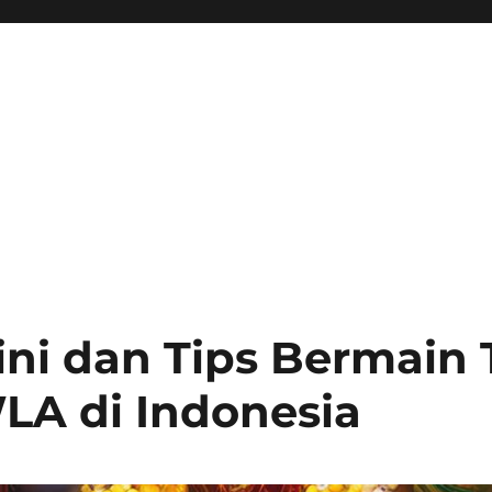
ini dan Tips Bermain 
A di Indonesia