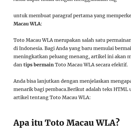
untuk membuat paragraf pertama yang memperke
Macau WLA
:
Toto Macau WLA merupakan salah satu permainan
di Indonesia. Bagi Anda yang baru memulai bermai
meningkatkan peluang menang, artikel ini akan
dan
tips bermain
Toto Macau WLA secara efektif.
Anda bisa lanjutkan dengan menjelaskan mengapa 
menarik bagi pembaca.Berikut adalah teks HTML 
artikel tentang Toto Macau WLA:
Apa itu Toto Macau WLA?