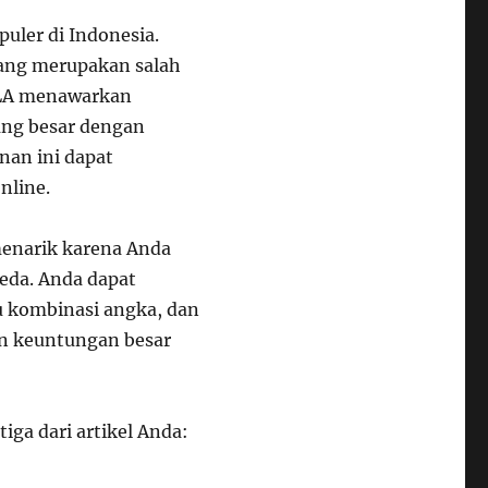
uler di Indonesia.
yang merupakan salah
 WLA menawarkan
ng besar dengan
nan ini dapat
nline.
enarik karena Anda
eda. Anda dapat
u kombinasi angka, dan
an keuntungan besar
iga dari artikel Anda: