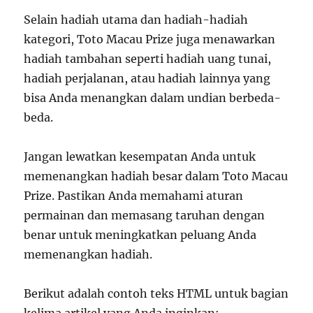
Selain hadiah utama dan hadiah-hadiah
kategori, Toto Macau Prize juga menawarkan
hadiah tambahan seperti hadiah uang tunai,
hadiah perjalanan, atau hadiah lainnya yang
bisa Anda menangkan dalam undian berbeda-
beda.
Jangan lewatkan kesempatan Anda untuk
memenangkan hadiah besar dalam Toto Macau
Prize. Pastikan Anda memahami aturan
permainan dan memasang taruhan dengan
benar untuk meningkatkan peluang Anda
memenangkan hadiah.
Berikut adalah contoh teks HTML untuk bagian
kelima artikel yang Anda inginkan: