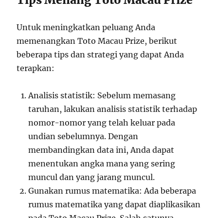
Untuk meningkatkan peluang Anda
memenangkan Toto Macau Prize, berikut
beberapa tips dan strategi yang dapat Anda
terapkan:
Analisis statistik: Sebelum memasang
taruhan, lakukan analisis statistik terhadap
nomor-nomor yang telah keluar pada
undian sebelumnya. Dengan
membandingkan data ini, Anda dapat
menentukan angka mana yang sering
muncul dan yang jarang muncul.
Gunakan rumus matematika: Ada beberapa
rumus matematika yang dapat diaplikasikan
pada Toto Macau Prize. Salah satunya