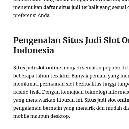
menemukan
daftar situs judi terbaik
yang sesuai
preferensi Anda.
Pengenalan Situs Judi Slot O
Indonesia
Situs judi slot online
menjadi semakin populer di 
beberapa tahun terakhir. Banyak pemain yang men
menikmati permainan slot berkualitas tinggi tan
kasino fisik. Dengan kemajuan teknologi informasi
yang menawarkan hiburan ini.
Situs judi slot onli
pengalaman bermain yang menarik dan mudah dia
mobile maupun desktop.