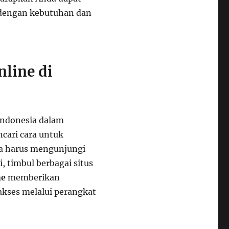
 dengan kebutuhan dan
nline di
Indonesia dalam
cari cara untuk
pa harus mengunjungi
, timbul berbagai situs
ne
memberikan
kses melalui perangkat