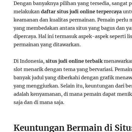
Dengan banyaknya pilihan yang tersedia, sangat 
melakukan
daftar situs judi online terpercaya
unt
keamanan dan kualitas permainan. Pemain perlu m
yang membedakan antara situs yang bagus dan ya
dipercaya. Hal ini termasuk aspek-aspek seperti lis
permainan yang ditawarkan.
Di Indonesia,
situs judi online terbaik
menawarkan
slot menarik dengan tema yang bervariasi. Pemain
banyak judul yang diberkahi dengan grafik menaw
yang menggiurkan. Selain itu, keuntungan dari be
adalah kenyamanan, di mana pemain dapat meni
saja dan di mana saja.
Keuntungan Bermain di Situs