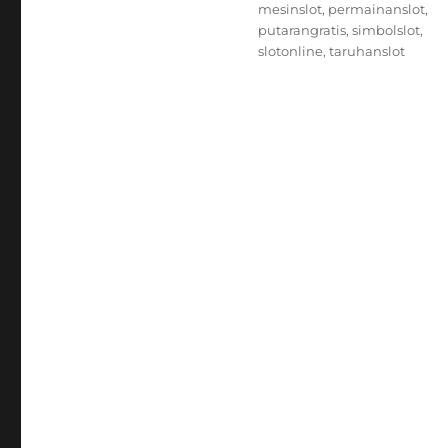
mesinslot
,
permainanslot
,
putarangratis
,
simbolslot
,
slotonline
,
taruhanslot