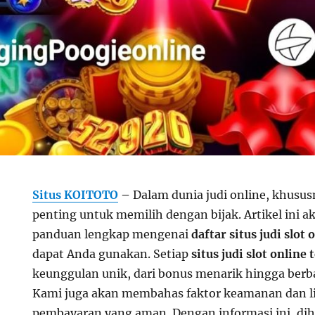
Situs KOITOTO
–
Dalam dunia judi online, khusus
penting untuk memilih dengan bijak. Artikel ini
panduan lengkap mengenai
daftar situs judi slot 
dapat Anda gunakan. Setiap
situs judi slot online
keunggulan unik, dari bonus menarik hingga berb
Kami juga akan membahas faktor keamanan dan li
pembayaran yang aman. Dengan informasi ini, di