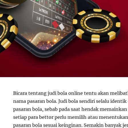
Bicara tentang judi bola online tentu akan melibat
nama pasaran bola. Judi bola sendiri selalu iden
pasaran bola, sebab pada saat hendak memainkan 
setiap para bettor perlu memilih atau menentukan 
pasaran bola sesuai keinginan. Semakin banyak je