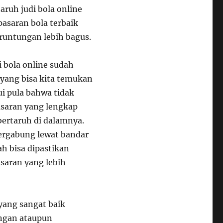
ruh judi bola online
asaran bola terbaik
untungan lebih bagus.
 bola online sudah
yang bisa kita temukan
ui pula bahwa tidak
asaran yang lengkap
ertaruh di dalamnya.
bergabung lewat bandar
ah bisa dipastikan
saran yang lebih
yang sangat baik
ngan ataupun