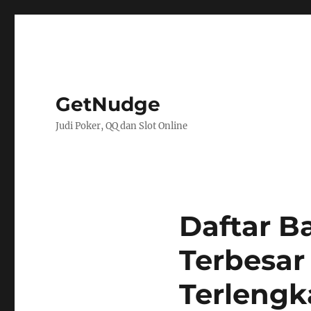
GetNudge
Judi Poker, QQ dan Slot Online
Daftar B
Terbesar
Terlengk