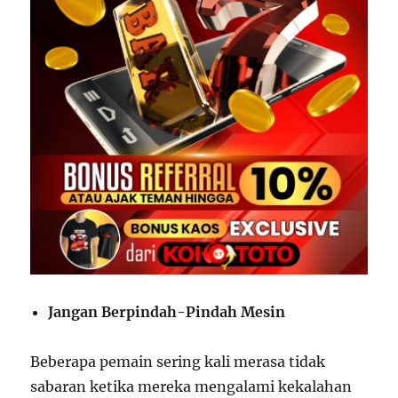
Jangan Berpindah-Pindah Mesin
Beberapa pemain sering kali merasa tidak
sabaran ketika mereka mengalami kekalahan