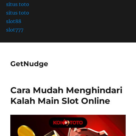
situs toto
situs toto
slot88
slot777
GetNudge
Cara Mudah Menghindari
Kalah Main Slot Online