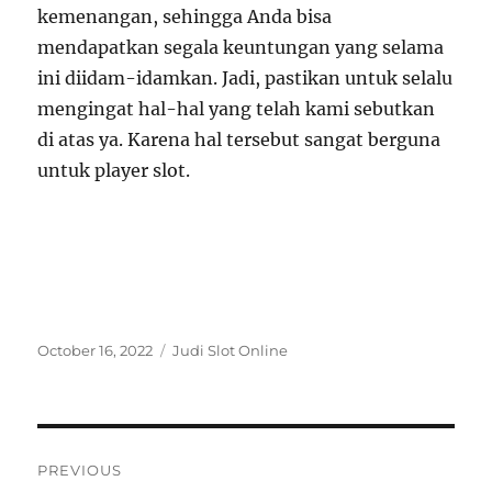
kemenangan, sehingga Anda bisa
mendapatkan segala keuntungan yang selama
ini diidam-idamkan. Jadi, pastikan untuk selalu
mengingat hal-hal yang telah kami sebutkan
di atas ya. Karena hal tersebut sangat berguna
untuk player slot.
P
C
October 16, 2022
Judi Slot Online
o
a
s
t
t
e
e
g
P
d
o
PREVIOUS
o
r