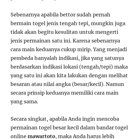
Sebenarnya apabila bettor sudah pernah
bermain togel jenis tengah tepi, mungkin juga
tidak akan begitu kesulitan untuk mengerti
jenis permainan satu ini. Karena sebenarnya
cara main keduanya cukup mirip. Yang menjadi
pembeda hanyalah indikasi, jika yang satunya
berdasarkan indikasi lokasi (tengah/tepi) maka
yang satu ini akan kita lakukan dengan melihat
besaran atau nilai angka (besar/kecil). Namun
secara prinsip keduanya memiliki cara main
yang sama.
Secara singkat, apabila Anda ingin mencoba
permainan togel besar kecil dalam bandar togel
online
mawartoto
, maka Anda harus lebih