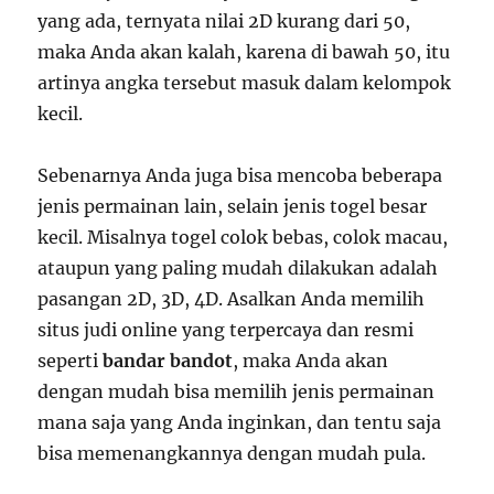
yang ada, ternyata nilai 2D kurang dari 50,
maka Anda akan kalah, karena di bawah 50, itu
artinya angka tersebut masuk dalam kelompok
kecil.
Sebenarnya Anda juga bisa mencoba beberapa
jenis permainan lain, selain jenis togel besar
kecil. Misalnya togel colok bebas, colok macau,
ataupun yang paling mudah dilakukan adalah
pasangan 2D, 3D, 4D. Asalkan Anda memilih
situs judi online yang terpercaya dan resmi
seperti
bandar bandot
, maka Anda akan
dengan mudah bisa memilih jenis permainan
mana saja yang Anda inginkan, dan tentu saja
bisa memenangkannya dengan mudah pula.