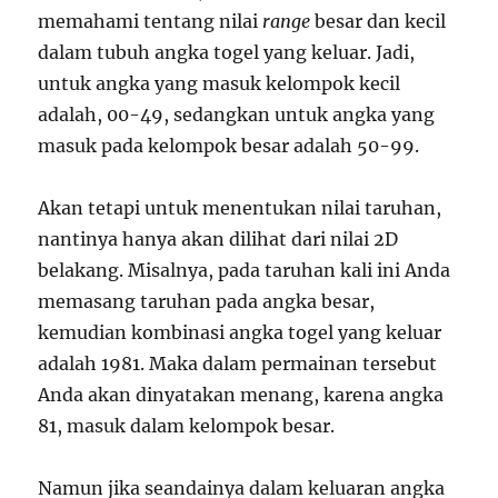
memahami tentang nilai
range
besar dan kecil
dalam tubuh angka togel yang keluar. Jadi,
untuk angka yang masuk kelompok kecil
adalah, 00-49, sedangkan untuk angka yang
masuk pada kelompok besar adalah 50-99.
Akan tetapi untuk menentukan nilai taruhan,
nantinya hanya akan dilihat dari nilai 2D
belakang. Misalnya, pada taruhan kali ini Anda
memasang taruhan pada angka besar,
kemudian kombinasi angka togel yang keluar
adalah 1981. Maka dalam permainan tersebut
Anda akan dinyatakan menang, karena angka
81, masuk dalam kelompok besar.
Namun jika seandainya dalam keluaran angka