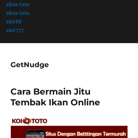
situs toto
situs toto
slot88
slot777
GetNudge
Cara Bermain Jitu
Tembak Ikan Online