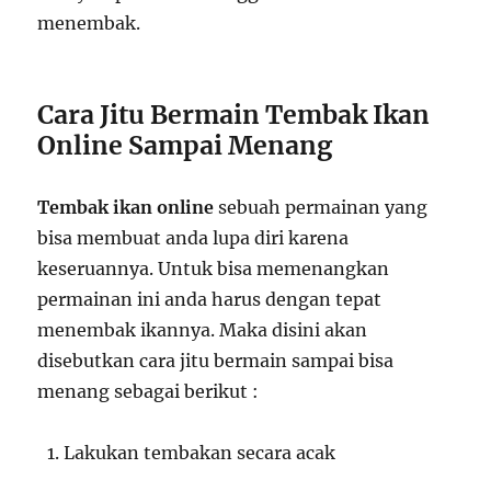
menembak.
Cara Jitu Bermain Tembak Ikan
Online Sampai Menang
Tembak ikan online
sebuah permainan yang
bisa membuat anda lupa diri karena
keseruannya. Untuk bisa memenangkan
permainan ini anda harus dengan tepat
menembak ikannya. Maka disini akan
disebutkan cara jitu bermain sampai bisa
menang sebagai berikut :
Lakukan tembakan secara acak