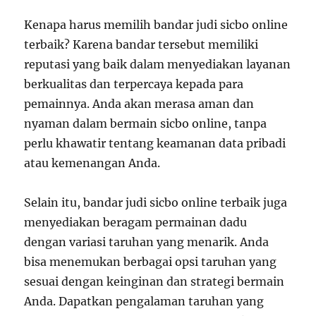
Kenapa harus memilih bandar judi sicbo online
terbaik? Karena bandar tersebut memiliki
reputasi yang baik dalam menyediakan layanan
berkualitas dan terpercaya kepada para
pemainnya. Anda akan merasa aman dan
nyaman dalam bermain sicbo online, tanpa
perlu khawatir tentang keamanan data pribadi
atau kemenangan Anda.
Selain itu, bandar judi sicbo online terbaik juga
menyediakan beragam permainan dadu
dengan variasi taruhan yang menarik. Anda
bisa menemukan berbagai opsi taruhan yang
sesuai dengan keinginan dan strategi bermain
Anda. Dapatkan pengalaman taruhan yang