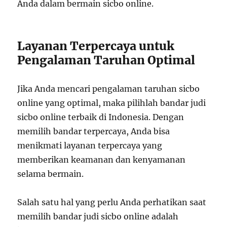
Anda dalam bermain sicbo online.
Layanan Terpercaya untuk
Pengalaman Taruhan Optimal
Jika Anda mencari pengalaman taruhan sicbo
online yang optimal, maka pilihlah bandar judi
sicbo online terbaik di Indonesia. Dengan
memilih bandar terpercaya, Anda bisa
menikmati layanan terpercaya yang
memberikan keamanan dan kenyamanan
selama bermain.
Salah satu hal yang perlu Anda perhatikan saat
memilih bandar judi sicbo online adalah