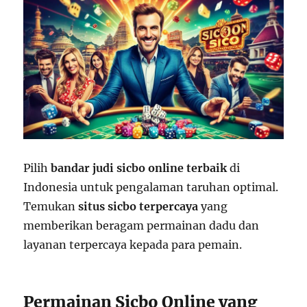
Pilih
bandar judi sicbo online terbaik
di
Indonesia untuk pengalaman taruhan optimal.
Temukan
situs sicbo terpercaya
yang
memberikan beragam permainan dadu dan
layanan terpercaya kepada para pemain.
Permainan Sicbo Online yang