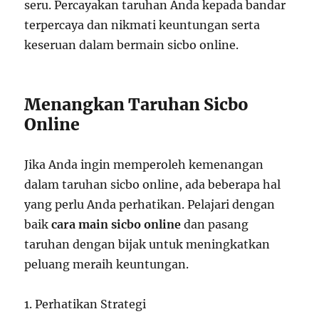
seru. Percayakan taruhan Anda kepada bandar
terpercaya dan nikmati keuntungan serta
keseruan dalam bermain sicbo online.
Menangkan Taruhan Sicbo
Online
Jika Anda ingin memperoleh kemenangan
dalam taruhan sicbo online, ada beberapa hal
yang perlu Anda perhatikan. Pelajari dengan
baik
cara main sicbo online
dan pasang
taruhan dengan bijak untuk meningkatkan
peluang meraih keuntungan.
1. Perhatikan Strategi