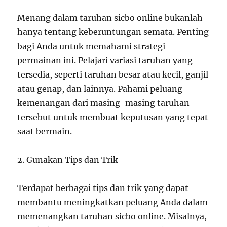
Menang dalam taruhan sicbo online bukanlah
hanya tentang keberuntungan semata. Penting
bagi Anda untuk memahami strategi
permainan ini. Pelajari variasi taruhan yang
tersedia, seperti taruhan besar atau kecil, ganjil
atau genap, dan lainnya. Pahami peluang
kemenangan dari masing-masing taruhan
tersebut untuk membuat keputusan yang tepat
saat bermain.
2. Gunakan Tips dan Trik
Terdapat berbagai tips dan trik yang dapat
membantu meningkatkan peluang Anda dalam
memenangkan taruhan sicbo online. Misalnya,