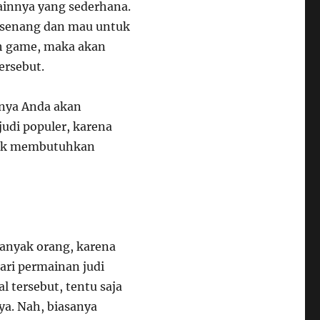
ainnya yang sederhana.
 senang dan mau untuk
h game, maka akan
ersebut.
unya Anda akan
di populer, karena
idak membutuhkan
 banyak orang, karena
ari permainan judi
 tersebut, tentu saja
ya. Nah, biasanya