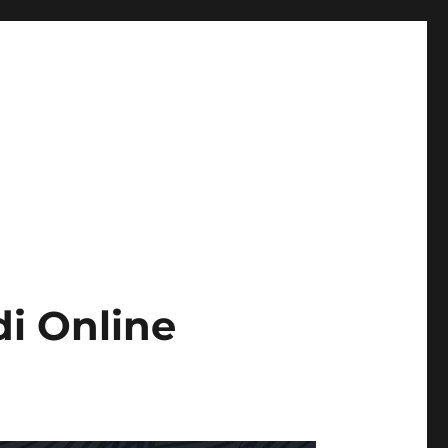
i Online