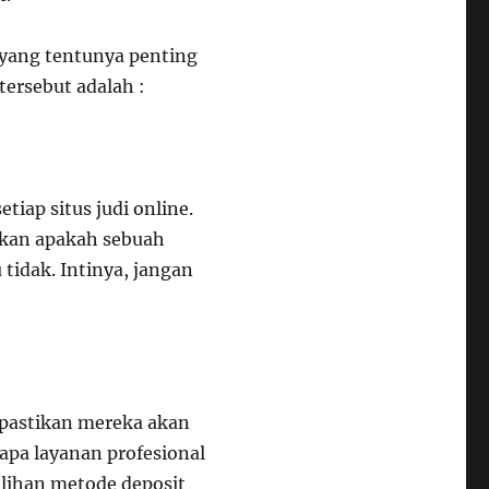
l yang tentunya penting
tersebut adalah :
iap situs judi online.
takan apakah sebuah
 tidak. Intinya, jangan
dipastikan mereka akan
pa layanan profesional
pilihan metode deposit