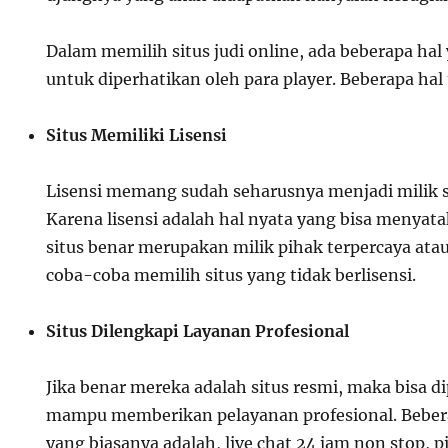
Dalam memilih situs judi online, ada beberapa ha
untuk diperhatikan oleh para player. Beberapa hal 
Situs Memiliki Lisensi
Lisensi memang sudah seharusnya menjadi milik set
Karena lisensi adalah hal nyata yang bisa menya
situs benar merupakan milik pihak terpercaya atau
coba-coba memilih situs yang tidak berlisensi.
Situs Dilengkapi Layanan Profesional
Jika benar mereka adalah situs resmi, maka bisa 
mampu memberikan pelayanan profesional. Bebera
yang biasanya adalah, live chat 24 jam non stop, 