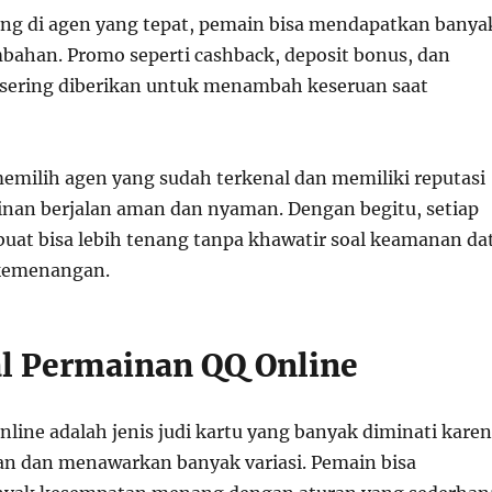
g di agen yang tepat, pemain bisa mendapatkan banya
ahan. Promo seperti cashback, deposit bonus, dan
sering diberikan untuk menambah keseruan saat
emilih agen yang sudah terkenal dan memiliki reputasi
inan berjalan aman dan nyaman. Dengan begitu, setiap
buat bisa lebih tenang tanpa khawatir soal keamanan da
 kemenangan.
 Permainan QQ Online
line adalah jenis judi kartu yang banyak diminati kare
n dan menawarkan banyak variasi. Pemain bisa