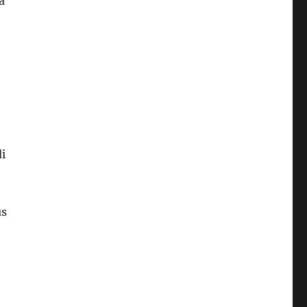
a
i
us