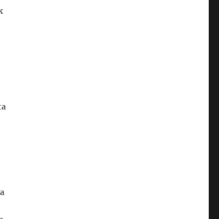
k
ta
na