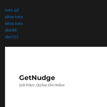
situs toto
toto 4d
situs toto
situs toto
slot88
slot777
GetNudge
Judi Poker, QQ dan Slot Online