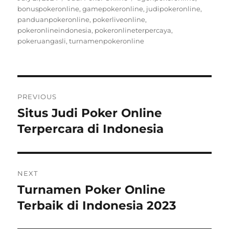
o
a
a
bonuspokeronline
,
gamepokeronline
,
judipokeronline
,
s
t
g
panduanpokeronline
,
pokerliveonline
,
t
e
s
pokeronlineindonesia
,
pokeronlineterpercaya
,
e
g
pokeruangasli
,
turnamenpokeronline
d
o
o
r
n
i
e
P
s
PREVIOUS
o
Situs Judi Poker Online
P
r
Terpercara di Indonesia
s
e
t
v
i
n
NEXT
o
Turnamen Poker Online
N
a
u
e
Terbaik di Indonesia 2023
s
v
x
p