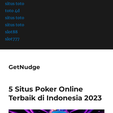
situs toto
toto 4d
situs toto
situs toto
slot88
slot777
GetNudge
5 Situs Poker Online
Terbaik di Indonesia 2023