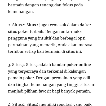
bermain dengan tenang dan fokus pada
kemenangan.
2. Situs2: Situs2 juga termasuk dalam daftar
situs poker terbaik. Dengan antarmuka
pengguna yang intuitif dan berbagai opsi
permainan yang menarik, Anda akan merasa
terhibur setiap kali bermain di situs ini.
3. Situs3: Situs3 adalah
bandar poker online
yang terpercaya dan terkenal di kalangan
pemain poker. Dengan permainan yang adil
dan tingkat kemenangan yang tinggi, situs ini
menjadi pilihan favorit bagi banyak pemain.
4. Situs4: Situs4 memiliki reputasi yang baik