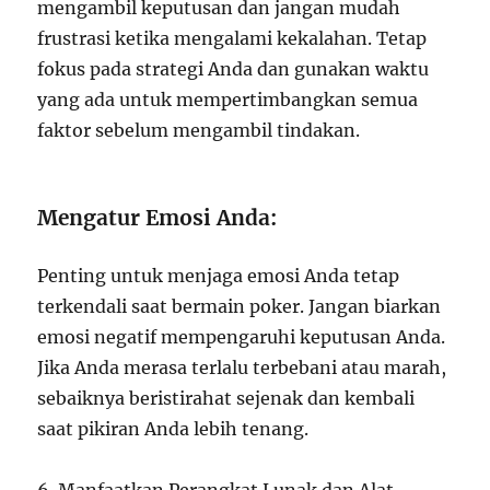
mengambil keputusan dan jangan mudah
frustrasi ketika mengalami kekalahan. Tetap
fokus pada strategi Anda dan gunakan waktu
yang ada untuk mempertimbangkan semua
faktor sebelum mengambil tindakan.
Mengatur Emosi Anda:
Penting untuk menjaga emosi Anda tetap
terkendali saat bermain poker. Jangan biarkan
emosi negatif mempengaruhi keputusan Anda.
Jika Anda merasa terlalu terbebani atau marah,
sebaiknya beristirahat sejenak dan kembali
saat pikiran Anda lebih tenang.
6. Manfaatkan Perangkat Lunak dan Alat