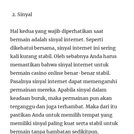
Sinyal
Hal kedua yang wajib diperhatikan saat
bermain adalah sinyal internet. Seperti
dikehatui bersama, sinyal internet ini sering
kali kurang stabil. Oleh sebabnya Anda harus
memastikan bahwa sinyal internet untuk
bermain casino online benar-benar stabil.
Pasalnya sinyal internet dapat memengaruhi
permainan mereka. Apabila sinyal dalam
keadaan buruk, maka permainan pun akan
terganggu dan juga terhambat. Maka dari itu
pastikan Anda untuk memilih tempat yang
memiliki sinyal paling kuat serta stabil untuk
bermain tanpa hambatan sedikitpun.