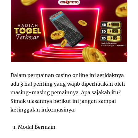
Dalam permainan casino online ini setidaknya
ada 3 hal penting yang wajib diperhatikan oleh
masing-masing pemainnya. Apa sajakah itu?
Simak ulasannya berikut ini jangan sampai
ketinggalan informasinya:
Modal Bermain