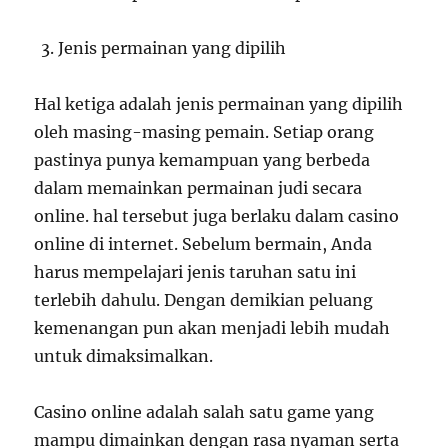
Jenis permainan yang dipilih
Hal ketiga adalah jenis permainan yang dipilih
oleh masing-masing pemain. Setiap orang
pastinya punya kemampuan yang berbeda
dalam memainkan permainan judi secara
online. hal tersebut juga berlaku dalam casino
online di internet. Sebelum bermain, Anda
harus mempelajari jenis taruhan satu ini
terlebih dahulu. Dengan demikian peluang
kemenangan pun akan menjadi lebih mudah
untuk dimaksimalkan.
Casino online adalah salah satu game yang
mampu dimainkan dengan rasa nyaman serta