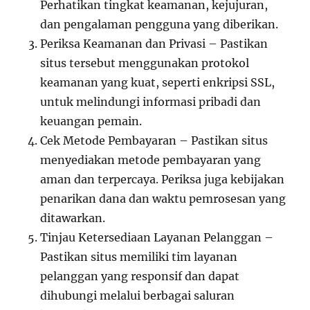
Perhatikan tingkat keamanan, kejujuran,
dan pengalaman pengguna yang diberikan.
Periksa Keamanan dan Privasi – Pastikan
situs tersebut menggunakan protokol
keamanan yang kuat, seperti enkripsi SSL,
untuk melindungi informasi pribadi dan
keuangan pemain.
Cek Metode Pembayaran – Pastikan situs
menyediakan metode pembayaran yang
aman dan terpercaya. Periksa juga kebijakan
penarikan dana dan waktu pemrosesan yang
ditawarkan.
Tinjau Ketersediaan Layanan Pelanggan –
Pastikan situs memiliki tim layanan
pelanggan yang responsif dan dapat
dihubungi melalui berbagai saluran