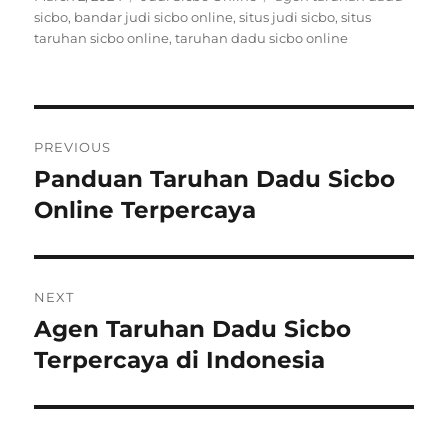
o
a
a
sicbo
,
bandar judi sicbo online
,
situs judi sicbo
,
situs
s
t
g
taruhan sicbo online
,
taruhan dadu sicbo online
t
e
s
e
g
d
o
o
r
P
n
i
PREVIOUS
e
o
Panduan Taruhan Dadu Sicbo
P
s
r
Online Terpercaya
s
e
t
v
i
n
NEXT
o
Agen Taruhan Dadu Sicbo
N
a
u
e
Terpercaya di Indonesia
s
v
x
p
t
i
o
p