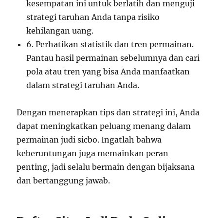
kesempatan ini untuk berlatih dan menguji
strategi taruhan Anda tanpa risiko
kehilangan uang.
6. Perhatikan statistik dan tren permainan.
Pantau hasil permainan sebelumnya dan cari
pola atau tren yang bisa Anda manfaatkan
dalam strategi taruhan Anda.
Dengan menerapkan tips dan strategi ini, Anda
dapat meningkatkan peluang menang dalam
permainan judi sicbo. Ingatlah bahwa
keberuntungan juga memainkan peran
penting, jadi selalu bermain dengan bijaksana
dan bertanggung jawab.