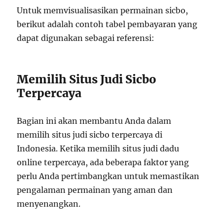
Untuk memvisualisasikan permainan sicbo,
berikut adalah contoh tabel pembayaran yang
dapat digunakan sebagai referensi:
Memilih Situs Judi Sicbo
Terpercaya
Bagian ini akan membantu Anda dalam
memilih situs judi sicbo terpercaya di
Indonesia. Ketika memilih situs judi dadu
online terpercaya, ada beberapa faktor yang
perlu Anda pertimbangkan untuk memastikan
pengalaman permainan yang aman dan
menyenangkan.