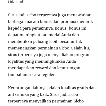
tidak adil.
Situs judi sicbo terpercaya juga menawarkan
berbagai macam bonus dan promosi menarik
kepada para pemainnya. Bonus-bonus ini
dapat meningkatkan modal Anda dan
memberikan peluang lebih besar untuk
memenangkan permainan Sicbo. Selain itu,
situs terpercaya juga menyediakan program
loyalitas yang memungkinkan Anda
mendapatkan reward dan keuntungan
tambahan secara reguler.
Keuntungan lainnya adalah kualitas grafis dan
antarmuka yang baik. Situs judi sicbo
terpercaya menyajikan permainan Sicbo