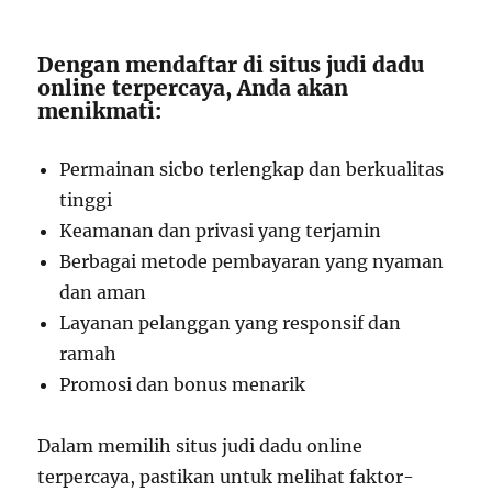
Dengan mendaftar di situs judi dadu
online terpercaya, Anda akan
menikmati:
Permainan sicbo terlengkap dan berkualitas
tinggi
Keamanan dan privasi yang terjamin
Berbagai metode pembayaran yang nyaman
dan aman
Layanan pelanggan yang responsif dan
ramah
Promosi dan bonus menarik
Dalam memilih situs judi dadu online
terpercaya, pastikan untuk melihat faktor-