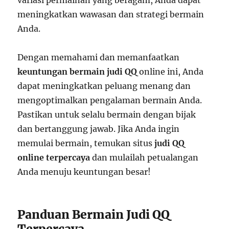
meningkatkan wawasan dan strategi bermain
Anda.
Dengan memahami dan memanfaatkan
keuntungan bermain judi QQ
online ini, Anda
dapat meningkatkan peluang menang dan
mengoptimalkan pengalaman bermain Anda.
Pastikan untuk selalu bermain dengan bijak
dan bertanggung jawab. Jika Anda ingin
memulai bermain, temukan situs
judi QQ
online terpercaya
dan mulailah petualangan
Anda menuju keuntungan besar!
Panduan Bermain Judi QQ
Terpercaya