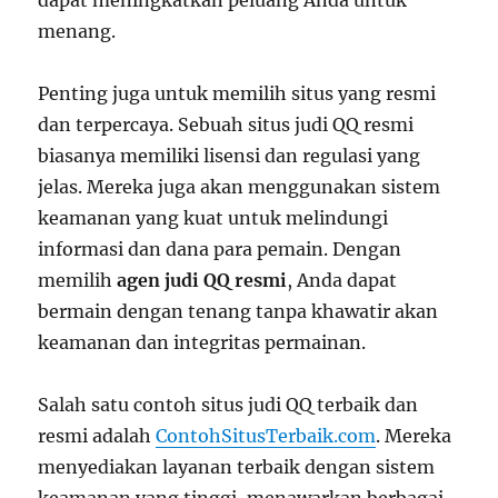
menang.
Penting juga untuk memilih situs yang resmi
dan terpercaya. Sebuah situs judi QQ resmi
biasanya memiliki lisensi dan regulasi yang
jelas. Mereka juga akan menggunakan sistem
keamanan yang kuat untuk melindungi
informasi dan dana para pemain. Dengan
memilih
agen judi QQ resmi
, Anda dapat
bermain dengan tenang tanpa khawatir akan
keamanan dan integritas permainan.
Salah satu contoh situs judi QQ terbaik dan
resmi adalah
ContohSitusTerbaik.com
. Mereka
menyediakan layanan terbaik dengan sistem
keamanan yang tinggi, menawarkan berbagai