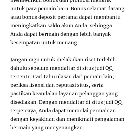
untuk para pemain baru. Bonus selamat datang
atau bonus deposit pertama dapat membantu
meningkatkan saldo akun Anda, sehingga
Anda dapat bermain dengan lebih banyak
kesempatan untuk menang.
Jangan ragu untuk melakukan riset terlebih
dahulu sebelum mendaftar di situs judi QQ
tertentu. Cari tahu ulasan dari pemain lain,
periksa lisensi dan reputasi situs, serta
pastikan keandalan layanan pelanggan yang
disediakan. Dengan mendaftar di situs judi QQ
terpercaya, Anda dapat memulai permainan
dengan keyakinan dan menikmati pengalaman
bermain yang menyenangkan.