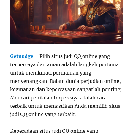
Getnudge
– Pilih situs judi QQ online yang
terpercaya
dan
aman
adalah langkah pertama
untuk menikmati permainan yang
menyenangkan. Dalam dunia perjudian online,
keamanan dan kepercayaan sangatlah penting.
Mencari penilaian terpercaya adalah cara
terbaik untuk memastikan Anda memilih situs
judi QQ online yang terbaik.
Keberadaan situs judi QQ online yang