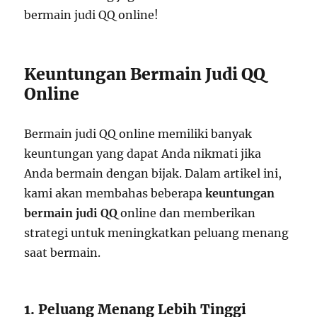
bermain judi QQ online!
Keuntungan Bermain Judi QQ
Online
Bermain judi QQ online memiliki banyak
keuntungan yang dapat Anda nikmati jika
Anda bermain dengan bijak. Dalam artikel ini,
kami akan membahas beberapa
keuntungan
bermain judi QQ
online dan memberikan
strategi untuk meningkatkan peluang menang
saat bermain.
1. Peluang Menang Lebih Tinggi