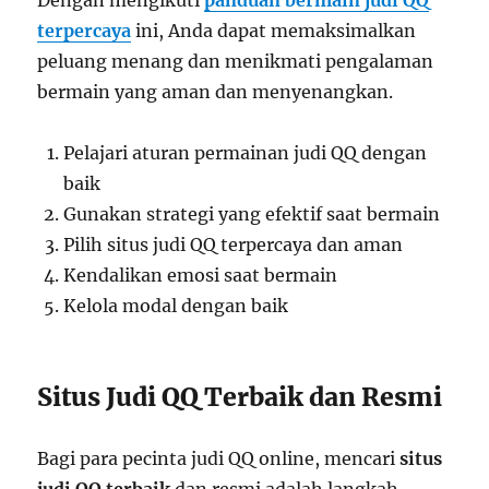
terpercaya
ini, Anda dapat memaksimalkan
peluang menang dan menikmati pengalaman
bermain yang aman dan menyenangkan.
Pelajari aturan permainan judi QQ dengan
baik
Gunakan strategi yang efektif saat bermain
Pilih situs judi QQ terpercaya dan aman
Kendalikan emosi saat bermain
Kelola modal dengan baik
Situs Judi QQ Terbaik dan Resmi
Bagi para pecinta judi QQ online, mencari
situs
judi QQ terbaik
dan resmi adalah langkah