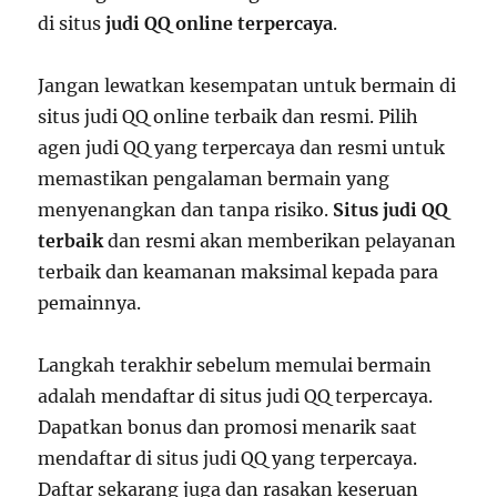
di situs
judi QQ online terpercaya
.
Jangan lewatkan kesempatan untuk bermain di
situs judi QQ online terbaik dan resmi. Pilih
agen judi QQ yang terpercaya dan resmi untuk
memastikan pengalaman bermain yang
menyenangkan dan tanpa risiko.
Situs judi QQ
terbaik
dan resmi akan memberikan pelayanan
terbaik dan keamanan maksimal kepada para
pemainnya.
Langkah terakhir sebelum memulai bermain
adalah mendaftar di situs judi QQ terpercaya.
Dapatkan bonus dan promosi menarik saat
mendaftar di situs judi QQ yang terpercaya.
Daftar sekarang juga dan rasakan keseruan