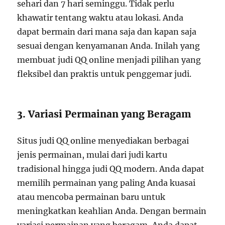
sehari dan 7 hari seminggu. Tidak perlu
khawatir tentang waktu atau lokasi. Anda
dapat bermain dari mana saja dan kapan saja
sesuai dengan kenyamanan Anda. Inilah yang
membuat judi QQ online menjadi pilihan yang
fleksibel dan praktis untuk penggemar judi.
3. Variasi Permainan yang Beragam
Situs judi QQ online menyediakan berbagai
jenis permainan, mulai dari judi kartu
tradisional hingga judi QQ modern. Anda dapat
memilih permainan yang paling Anda kuasai
atau mencoba permainan baru untuk
meningkatkan keahlian Anda. Dengan bermain
variasi permainan yang beragam, Anda dapat