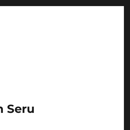
n Seru