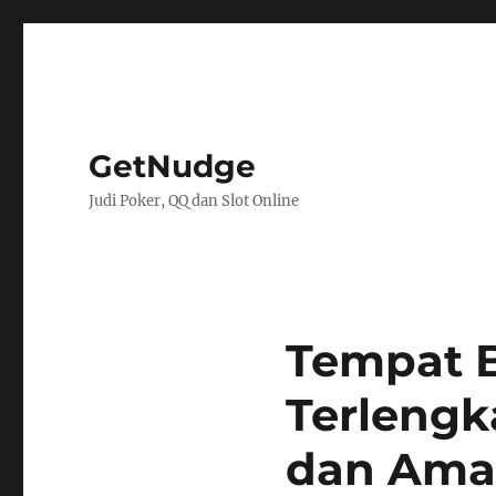
GetNudge
Judi Poker, QQ dan Slot Online
Tempat B
Terlengk
dan Am