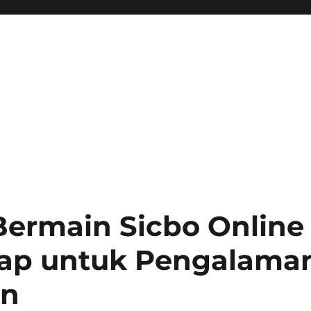
ermain Sicbo Online
ap untuk Pengalama
an