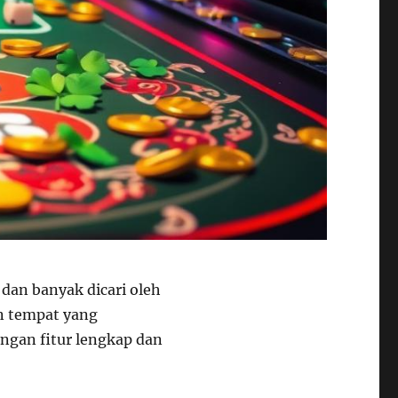
dan banyak dicari oleh
n tempat yang
ngan fitur lengkap dan