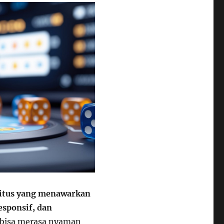
situs yang menawarkan
esponsif, dan
 bisa merasa nyaman