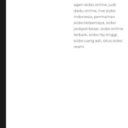
Tags
agen sicbo online
,
judi
dadu online
,
live sicbo
indonesia
,
permainan
sicbo terpercaya
,
sicbo
jackpot besar
,
sicbo online
terbaik
,
sicbo rtp tinggi
,
sicbo uang asli
,
situs sicbo
resmi