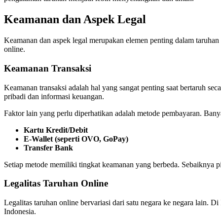
Keamanan dan Aspek Legal
Keamanan dan aspek legal merupakan elemen penting dalam taruhan b
online.
Keamanan Transaksi
Keamanan transaksi adalah hal yang sangat penting saat bertaruh sec
pribadi dan informasi keuangan.
Faktor lain yang perlu diperhatikan adalah metode pembayaran. Banya
Kartu Kredit/Debit
E-Wallet (seperti OVO, GoPay)
Transfer Bank
Setiap metode memiliki tingkat keamanan yang berbeda. Sebaiknya pil
Legalitas Taruhan Online
Legalitas taruhan online bervariasi dari satu negara ke negara lain.
Indonesia.