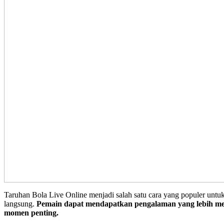
Taruhan Bola Live Online menjadi salah satu cara yang populer untu
langsung.
Pemain dapat mendapatkan pengalaman yang lebih me
momen penting.