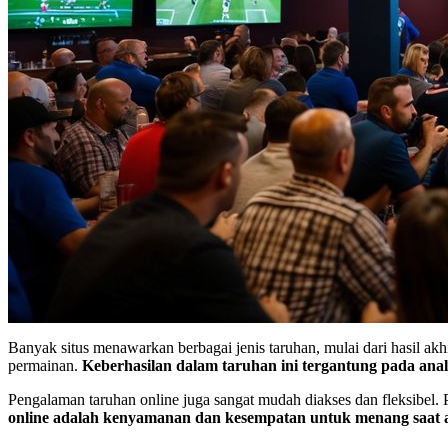
Banyak situs menawarkan berbagai jenis taruhan, mulai dari hasil a
permainan.
Keberhasilan dalam taruhan ini tergantung pada ana
Pengalaman taruhan online juga sangat mudah diakses dan fleksibel
online adalah kenyamanan dan kesempatan untuk menang saat a