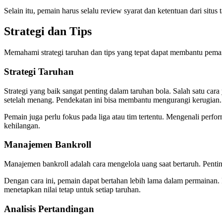
Selain itu, pemain harus selalu review syarat dan ketentuan dari si
Strategi dan Tips
Memahami strategi taruhan dan tips yang tepat dapat membantu pemai
Strategi Taruhan
Strategi yang baik sangat penting dalam taruhan bola. Salah satu ca
setelah menang. Pendekatan ini bisa membantu mengurangi kerugian.
Pemain juga perlu fokus pada liga atau tim tertentu. Mengenali perf
kehilangan.
Manajemen Bankroll
Manajemen bankroll adalah cara mengelola uang saat bertaruh. Penting
Dengan cara ini, pemain dapat bertahan lebih lama dalam permainan
menetapkan nilai tetap untuk setiap taruhan.
Analisis Pertandingan