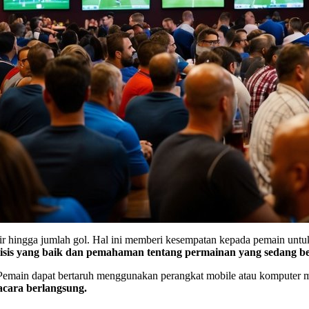
khir hingga jumlah gol. Hal ini memberi kesempatan kepada pemain unt
lisis yang baik dan pemahaman tentang permainan yang sedang b
. Pemain dapat bertaruh menggunakan perangkat mobile atau komputer 
cara berlangsung.