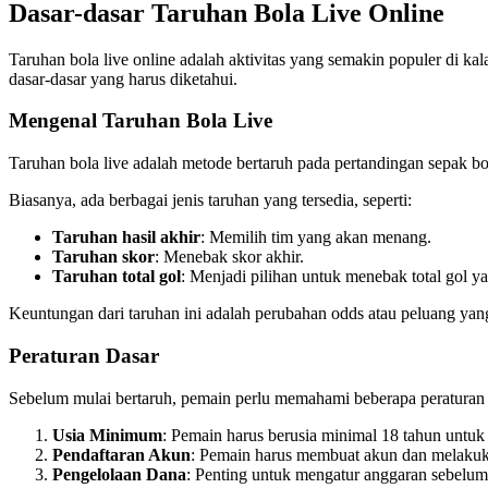
Dasar-dasar Taruhan Bola Live Online
Taruhan bola live online adalah aktivitas yang semakin populer di 
dasar-dasar yang harus diketahui.
Mengenal Taruhan Bola Live
Taruhan bola live adalah metode bertaruh pada pertandingan sepak 
Biasanya, ada berbagai jenis taruhan yang tersedia, seperti:
Taruhan hasil akhir
: Memilih tim yang akan menang.
Taruhan skor
: Menebak skor akhir.
Taruhan total gol
: Menjadi pilihan untuk menebak total gol ya
Keuntungan dari taruhan ini adalah perubahan odds atau peluang yan
Peraturan Dasar
Sebelum mulai bertaruh, pemain perlu memahami beberapa peraturan 
Usia Minimum
: Pemain harus berusia minimal 18 tahun untuk 
Pendaftaran Akun
: Pemain harus membuat akun dan melakukan
Pengelolaan Dana
: Penting untuk mengatur anggaran sebelum