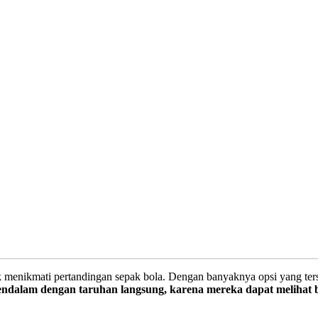
k menikmati pertandingan sepak bola. Dengan banyaknya opsi yang ters
ndalam dengan taruhan langsung, karena mereka dapat melihat