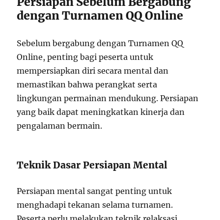
Persiapan Sebelum Bergabung
dengan Turnamen QQ Online
Sebelum bergabung dengan Turnamen QQ
Online, penting bagi peserta untuk
mempersiapkan diri secara mental dan
memastikan bahwa perangkat serta
lingkungan permainan mendukung. Persiapan
yang baik dapat meningkatkan kinerja dan
pengalaman bermain.
Teknik Dasar Persiapan Mental
Persiapan mental sangat penting untuk
menghadapi tekanan selama turnamen.
Peserta perlu melakukan teknik relaksasi