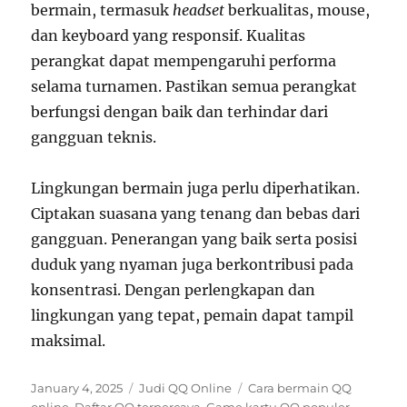
bermain, termasuk
headset
berkualitas, mouse,
dan keyboard yang responsif. Kualitas
perangkat dapat mempengaruhi performa
selama turnamen. Pastikan semua perangkat
berfungsi dengan baik dan terhindar dari
gangguan teknis.
Lingkungan bermain juga perlu diperhatikan.
Ciptakan suasana yang tenang dan bebas dari
gangguan. Penerangan yang baik serta posisi
duduk yang nyaman juga berkontribusi pada
konsentrasi. Dengan perlengkapan dan
lingkungan yang tepat, pemain dapat tampil
maksimal.
P
C
T
January 4, 2025
Judi QQ Online
Cara bermain QQ
o
a
a
online
,
Daftar QQ terpercaya
,
Game kartu QQ populer
,