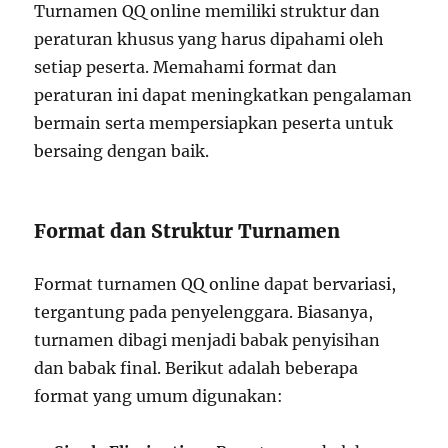
Turnamen QQ online memiliki struktur dan
peraturan khusus yang harus dipahami oleh
setiap peserta. Memahami format dan
peraturan ini dapat meningkatkan pengalaman
bermain serta mempersiapkan peserta untuk
bersaing dengan baik.
Format dan Struktur Turnamen
Format turnamen QQ online dapat bervariasi,
tergantung pada penyelenggara. Biasanya,
turnamen dibagi menjadi babak penyisihan
dan babak final. Berikut adalah beberapa
format yang umum digunakan: