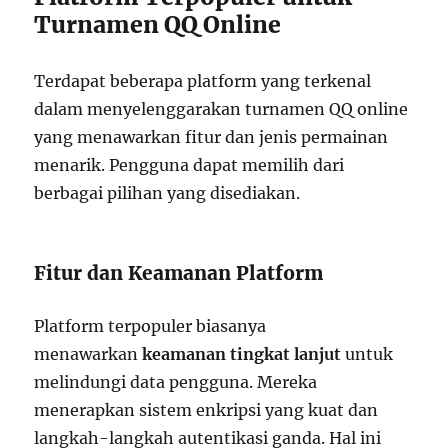
Turnamen QQ Online
Terdapat beberapa platform yang terkenal
dalam menyelenggarakan turnamen QQ online
yang menawarkan fitur dan jenis permainan
menarik. Pengguna dapat memilih dari
berbagai pilihan yang disediakan.
Fitur dan Keamanan Platform
Platform terpopuler biasanya
menawarkan
keamanan tingkat lanjut
untuk
melindungi data pengguna. Mereka
menerapkan sistem enkripsi yang kuat dan
langkah-langkah autentikasi ganda. Hal ini