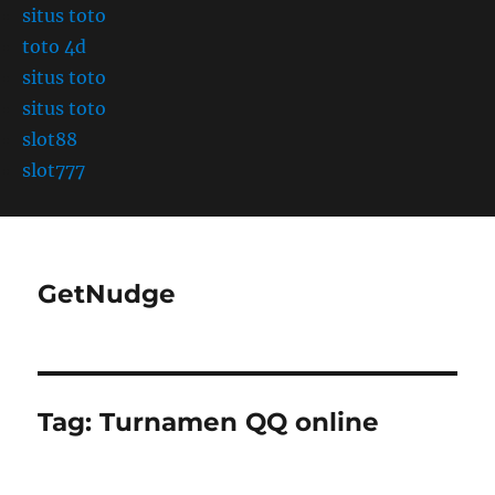
situs toto
toto 4d
situs toto
situs toto
slot88
slot777
GetNudge
Tag:
Turnamen QQ online