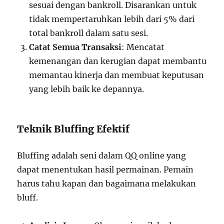
sesuai dengan bankroll. Disarankan untuk
tidak mempertaruhkan lebih dari 5% dari
total bankroll dalam satu sesi.
Catat Semua Transaksi
: Mencatat
kemenangan dan kerugian dapat membantu
memantau kinerja dan membuat keputusan
yang lebih baik ke depannya.
Teknik Bluffing Efektif
Bluffing adalah seni dalam QQ online yang
dapat menentukan hasil permainan. Pemain
harus tahu kapan dan bagaimana melakukan
bluff.