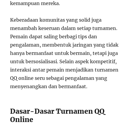
kemampuan mereka.
Keberadaan komunitas yang solid juga
menambah keseruan dalam setiap turnamen.
Pemain dapat saling berbagi tips dan
pengalaman, membentuk jaringan yang tidak
hanya bermanfaat untuk bermain, tetapi juga
untuk bersosialisasi. Selain aspek kompetitif,
interaksi antar pemain menjadikan turnamen
QQ online seru sebagai pengalaman yang
menyenangkan dan bermanfaat.
Dasar-Dasar Turnamen QQ
Online