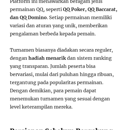
Platform ini menawarkan beragam jenis
permainan QQ, seperti
QQ Poker, QQ Baccarat,
dan QQ Domino
. Setiap permainan memiliki
variasi dan aturan yang unik, memberikan
pengalaman berbeda kepada pemain.
Turnamen biasanya diadakan secara reguler,
dengan
hadiah menarik
dan sistem ranking
yang transparan. Jumlah peserta bisa
bervariasi, mulai dari puluhan hingga ribuan,
tergantung pada popularitas permainan.
Dengan demikian, para pemain dapat
menemukan turnamen yang sesuai dengan
level keterampilan mereka.