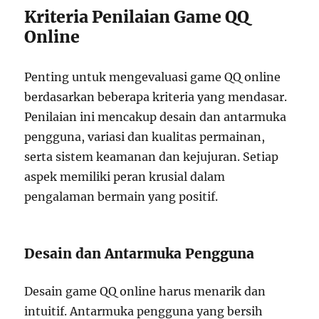
Kriteria Penilaian Game QQ
Online
Penting untuk mengevaluasi game QQ online
berdasarkan beberapa kriteria yang mendasar.
Penilaian ini mencakup desain dan antarmuka
pengguna, variasi dan kualitas permainan,
serta sistem keamanan dan kejujuran. Setiap
aspek memiliki peran krusial dalam
pengalaman bermain yang positif.
Desain dan Antarmuka Pengguna
Desain game QQ online harus menarik dan
intuitif. Antarmuka pengguna yang bersih