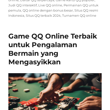
s
t
g
Judi QQ interaktif
,
Live QQ online
,
Permainan QQ untuk
t
e
s
pemula
,
QQ online dengan bonus besar
,
Situs QQ resmi
e
g
Indonesia
,
Situs QQ terbaik 2024
,
Turnamen QQ online
d
o
o
r
n
i
Game QQ Online Terbaik
e
s
untuk Pengalaman
Bermain yang
Mengasyikkan