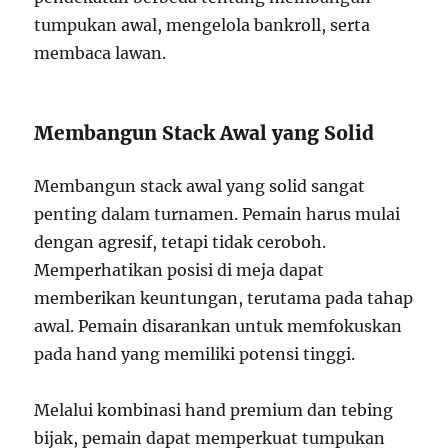
tumpukan awal, mengelola bankroll, serta
membaca lawan.
Membangun Stack Awal yang Solid
Membangun stack awal yang solid sangat
penting dalam turnamen. Pemain harus mulai
dengan agresif, tetapi tidak ceroboh.
Memperhatikan posisi di meja dapat
memberikan keuntungan, terutama pada tahap
awal. Pemain disarankan untuk memfokuskan
pada hand yang memiliki potensi tinggi.
Melalui kombinasi hand premium dan tebing
bijak, pemain dapat memperkuat tumpukan