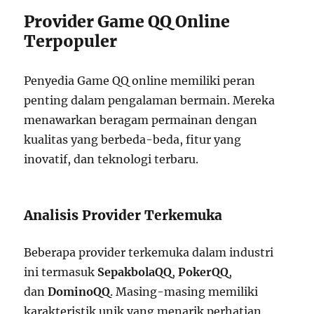
Provider Game QQ Online
Terpopuler
Penyedia Game QQ online memiliki peran
penting dalam pengalaman bermain. Mereka
menawarkan beragam permainan dengan
kualitas yang berbeda-beda, fitur yang
inovatif, dan teknologi terbaru.
Analisis Provider Terkemuka
Beberapa provider terkemuka dalam industri
ini termasuk
SepakbolaQQ
,
PokerQQ
,
dan
DominoQQ
. Masing-masing memiliki
karakteristik unik yang menarik perhatian