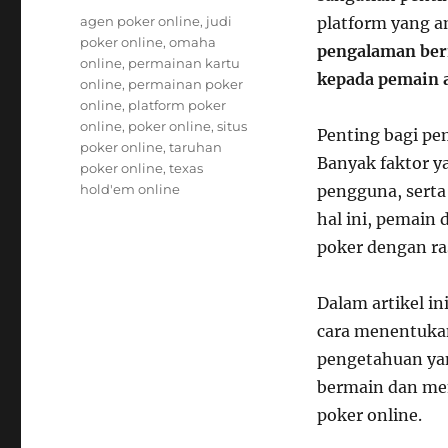
s
a
T
agen poker online
,
judi
platform yang a
t
t
a
poker online
,
omaha
e
pengalaman be
e
g
online
,
permainan kartu
d
g
kepada pemain a
s
online
,
permainan poker
o
o
online
,
platform poker
n
r
online
,
poker online
,
situs
Penting bagi pem
i
poker online
,
taruhan
e
Banyak faktor ya
poker online
,
texas
s
hold'em online
pengguna, sert
hal ini, pemain
poker dengan ra
Dalam artikel i
cara menentukan
pengetahuan ya
bermain dan mem
poker online.