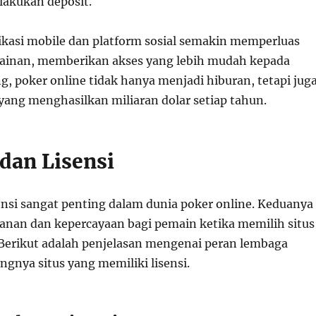
akukan deposit.
kasi mobile dan platform sosial semakin memperluas
ainan, memberikan akses yang lebih mudah kepada
, poker online tidak hanya menjadi hiburan, tetapi jug
 yang menghasilkan miliaran dolar setiap tahun.
 dan Lisensi
sensi sangat penting dalam dunia poker online. Keduanya
nan dan kepercayaan bagi pemain ketika memilih situs
Berikut adalah penjelasan mengenai peran lembaga
ingnya situs yang memiliki lisensi.