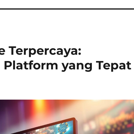
e Terpercaya:
 Platform yang Tepat