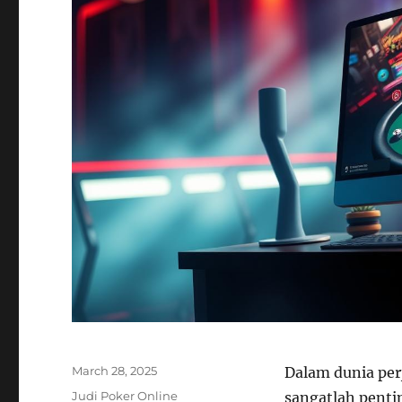
P
March 28, 2025
Dalam dunia perj
o
C
Judi Poker Online
sangatlah penti