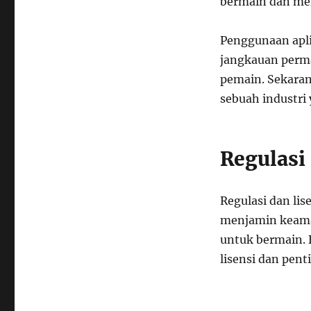
bermain dan mel
Penggunaan apli
jangkauan perm
pemain. Sekarang
sebuah industri
Regulasi
Regulasi dan li
menjamin keama
untuk bermain. 
lisensi dan pent