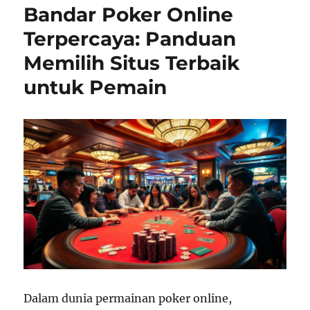
Bandar Poker Online
Terpercaya: Panduan
Memilih Situs Terbaik
untuk Pemain
Dalam dunia permainan poker online,