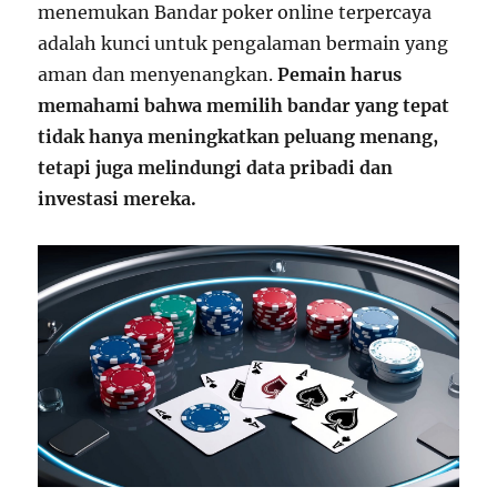
menemukan Bandar poker online terpercaya
adalah kunci untuk pengalaman bermain yang
aman dan menyenangkan.
Pemain harus
memahami bahwa memilih bandar yang tepat
tidak hanya meningkatkan peluang menang,
tetapi juga melindungi data pribadi dan
investasi mereka.