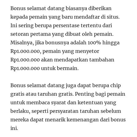
Bonus selamat datang biasanya diberikan
kepada pemain yang baru mendaftar di situs.
Ini sering berupa persentase tertentu dari
setoran pertama yang dibuat oleh pemain.
Misalnya, jika bonusnya adalah 100% hingga
Rp1.000.000, pemain yang menyetor
Rp1.000.000 akan mendapatkan tambahan
Rp1.000.000 untuk bermain.
Bonus selamat datang juga dapat berupa chip
gratis atau taruhan gratis. Penting bagi pemain
untuk membaca syarat dan ketentuan yang
berlaku, seperti persyaratan taruhan sebelum
mereka dapat menarik kemenangan dari bonus
ini.