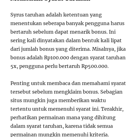
Syrus taruhan adalah ketentuan yang
menentukan seberapa banyak pengguna harus
bertaruh sebelum dapat menarik bonus. Ini
sering kali dinyatakan dalam bentuk kali lipat
dari jumlah bonus yang diterima. Misalnya, jika
bonus adalah Rp100.000 dengan syarat taruhan
5x, pengguna perlu bertaruh Rp500.000.
Penting untuk membaca dan memahami syarat
tersebut sebelum mengklaim bonus. Sebagian
situs mungkin juga memberikan waktu
tertentu untuk memenuhi syarat ini. Terakhir,
perhatikan permainan mana yang dihitung
dalam syarat taruhan, karena tidak semua
permainan mungkin memenuhi kriteria.