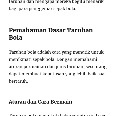
taruhan dan mengapa mereka begitu menarik
bagi para penggemar sepak bola.
Pemahaman Dasar Taruhan
Bola
Taruhan bola adalah cara yang menarik untuk
menikmati sepak bola. Dengan memahami
aturan permainan dan jenis taruhan, seseorang
dapat membuat keputusan yang lebih baik saat
bertaruh.
Aturan dan Cara Bermain
Taruhan bola mengikuti beberapa aturan dasar.