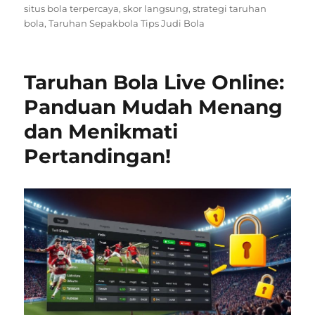
s
t
g
situs bola terpercaya
,
skor langsung
,
strategi taruhan
t
e
s
bola
,
Taruhan Sepakbola Tips Judi Bola
e
g
d
o
o
r
Taruhan Bola Live Online:
n
i
e
Panduan Mudah Menang
s
dan Menikmati
Pertandingan!