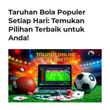
Taruhan Bola Populer
Setiap Hari: Temukan
Pilihan Terbaik untuk
Anda!