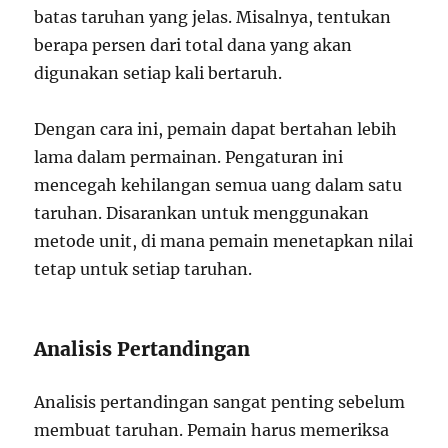
batas taruhan yang jelas. Misalnya, tentukan
berapa persen dari total dana yang akan
digunakan setiap kali bertaruh.
Dengan cara ini, pemain dapat bertahan lebih
lama dalam permainan. Pengaturan ini
mencegah kehilangan semua uang dalam satu
taruhan. Disarankan untuk menggunakan
metode unit, di mana pemain menetapkan nilai
tetap untuk setiap taruhan.
Analisis Pertandingan
Analisis pertandingan sangat penting sebelum
membuat taruhan. Pemain harus memeriksa