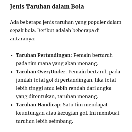
Jenis Taruhan dalam Bola
Ada beberapa jenis taruhan yang populer dalam
sepak bola. Berikut adalah beberapa di
antaranya:
Taruhan Pertandingan
: Pemain bertaruh
pada tim mana yang akan menang.
Taruhan Over/Under
: Pemain bertaruh pada
jumlah total gol di pertandingan. Jika total
lebih tinggi atau lebih rendah dari angka
yang ditentukan, taruhan menang.
Taruhan Handicap
: Satu tim mendapat
keuntungan atau kerugian gol. Ini membuat
taruhan lebih seimbang.