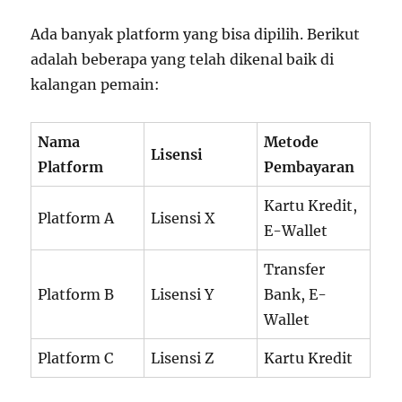
Ada banyak platform yang bisa dipilih. Berikut
adalah beberapa yang telah dikenal baik di
kalangan pemain:
Nama
Metode
Lisensi
Platform
Pembayaran
Kartu Kredit,
Platform A
Lisensi X
E-Wallet
Transfer
Platform B
Lisensi Y
Bank, E-
Wallet
Platform C
Lisensi Z
Kartu Kredit